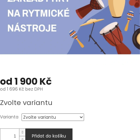
od
1 900 Kč
od
1 696 Kč
bez DPH
Měrná
Zvolte variantu
cena:
Varianta
Přidat do košíku