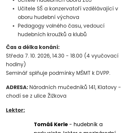
Učitele hudebních oborů ZUŠ
Učitele SŠ a konzervatoří vzdělávající v
oboru hudební výchova
Pedagogy volného času, v
edoucí
hudebních kroužků a klubů
Čas a délka konání:
Středa 7. 10. 2026, 14.30 - 18.00 (4 vyučovací
hodiny)
Seminář splňuje podmínky MŠMT k DVPP.
ADRESA:
Národních mučedníků 141, Klatovy -
chodí se z ulice Žižkova
Lektor:
Tomáš Kerle
-
hudebník a