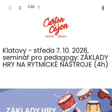
Přejít
na
CZK
obsah
Klatovy - středa 7. 10. 2026,
seminář pro pedagogy: ZÁKLADY
HRY NA RYTMICKÉ NÁSTROJE (4h)