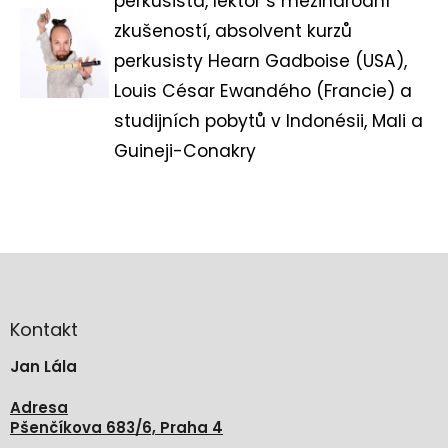
perkusista, lektor s mezinárodní
zkušeností, absolvent kurzů
perkusisty Hearn Gadboise (USA),
Louis César Ewandého (Francie) a
studijních pobytů v Indonésii, Mali a
Guineji-Conakry
Z
á
p
a
Kontakt
t
Jan Lála
í
Adresa
Pšenčíkova 683/6, Praha 4