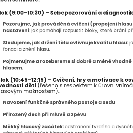
Blok (9:00–10:30) – Sebepozorování a diagnosti
Pozorujme, jak prováděná cvičení (propojení hlasu a
nastavení
: jak pomáhají rozpustit bloky, které brání
Sledujeme, jak držení těla ovlivňuje kvalitu hlasu:
ja
fonaci a znění hlasu.
Pojmenujme a rozebereme si dobré a méně vhodné 
hlasem.
Blok (10:45–12:15) –
Cvičení, hry a motivace k o
vedností dětí
(řešeno s respektem k úrovni vnímá
hlasovým možnostem)
.
Navození funkčně správného postoje a sedu
Přirozený dech při mluvě a zpěvu
Měkký hlasový začátek:
odstranění tvrdého a dyšného n