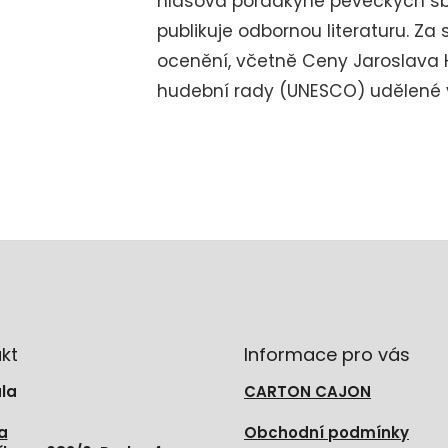
hlasová poradkyně pěveckých sbo
publikuje odbornou literaturu. Za 
ocenění, včetně Ceny Jaroslava 
hudební rady (UNESCO) udělené v
kt
Informace pro vás
la
CARTON CAJON
a
Obchodní podmínky