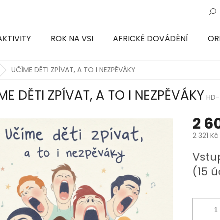
AKTIVITY
ROK NA VSI
AFRICKÉ DOVÁDĚNÍ
OR
ON
UČÍME DĚTI ZPÍVAT, A TO I NEZPĚVÁKY
ME DĚTI ZPÍVAT, A TO I NEZPĚVÁKY
HD-
2 6
2 321 Kč
Měrná
Vstu
cena:
(15 