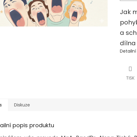
Jak m
pohyb
a sch
dílna
Detailn
TISK
s
Diskuze
ailní popis produktu