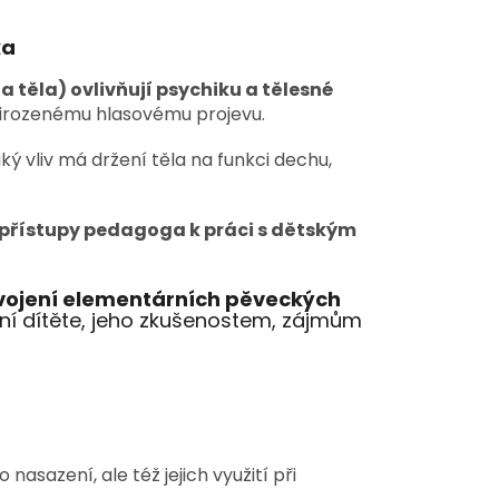
ka
 těla) ovlivňují psychiku a tělesné
 přirozenému hlasovému projevu.
ký vliv má držení těla na funkci dechu,
přístupy pedagoga k práci s dětským
svojení elementárních pěveckých
ní dítěte, jeho zkušenostem, zájmům
asazení, ale též jejich využití při