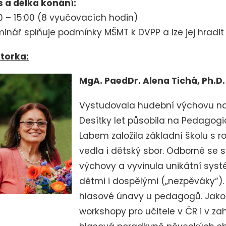
 a délka konání:
0 – 15:00 (
8 vyučovacích hodin)
inář splňuje podmínky MŠMT k DVPP a lze jej hradit 
torka:
MgA. PaedDr. Alena Tichá, Ph.D.
Vystudovala hudební výchovu na
Desítky let působila na Pedagogi
Labem založila základní školu s 
vedla i dětský sbor. Odborně se 
výchovy a vyvinula unikátní sys
dětmi i dospělými („nezpěváky“).
hlasové únavy u pedagogů. Jako 
workshopy pro učitele v ČR i v za