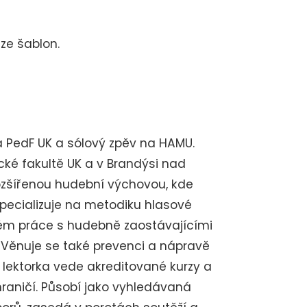
ze šablon.
 PedF UK a sólový zpěv na HAMU.
cké fakultě UK a v Brandýsi nad
rozšířenou hudební výchovou, kde
specializuje na metodiku hlasové
tém práce s hudebně zaostávajícími
 Věnuje se také prevenci a nápravě
lektorka vede akreditované kurzy a
hraničí. Působí jako vyhledávaná