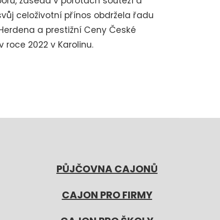
rů, zasedá v porotách soutěží a
svůj celoživotní přínos obdržela řadu
Herdena a prestižní Ceny České
 roce 2022 v Karolinu.
PŮJČOVNA CAJONŮ
CAJON PRO FIRMY