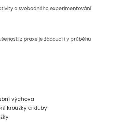
ativity a svobodného experimentování
šenosti z praxe je žádoucí i v průběhu
dební výchova
ní kroužky a kluby
užky