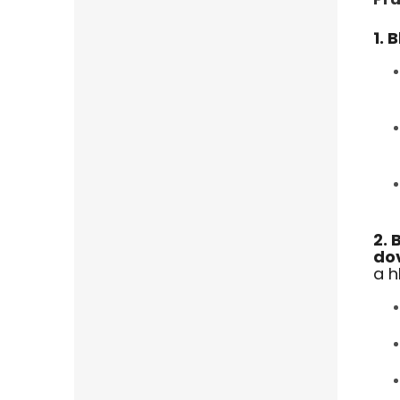
1. 
2. 
do
a 