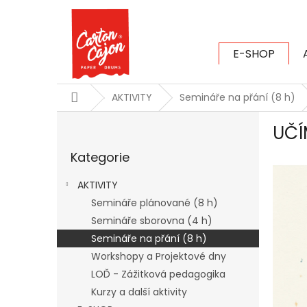
Přejít
na
obsah
E-SHOP
CARTON CAJ
Domů
AKTIVITY
Semináře na přání (8 h)
P
UČÍ
o
Přeskočit
s
Kategorie
kategorie
t
r
AKTIVITY
a
Semináře plánované (8 h)
n
Semináře sborovna (4 h)
n
í
Semináře na přání (8 h)
p
Workshopy a Projektové dny
a
LOĎ - Zážitková pedagogika
n
Kurzy a další aktivity
e