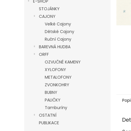
E-SHOP
l
STOJÁNKY
CAJONY
Velké Cajony
Dětské Cajony
Ruční Cajony
BAREVNÁ HUDBA
ORFF
OZVUČNÉ KAMENY
XYLOFONY
METALOFONY
ZVONKOHRY
BUBNY
PALIČKY
Popi
Tamburíny
OSTATNÍ
Det
PUBLIKACE