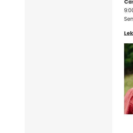
Čas
9:
0
Sem
Lek