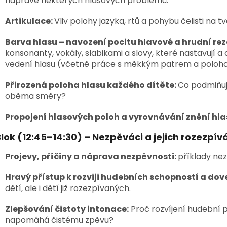
nápravě některých hlasových problémů.
Artikulace:
Vliv polohy jazyka, rtů a pohybu čelisti na 
Barva hlasu – navození pocitu hlavové a hrudní re
konsonanty, vokály, slabikami a slovy, které nastavují a 
vedení hlasu (včetně práce s měkkým patrem a poloho
Přirozená poloha hlasu každého dítěte:
Co podmiňuj
oběma směry?
Propojení hlasových poloh a vyrovnávání znění hla
Blok (12:45–14:30) –
Nezpěváci a jejich rozezpív
Projevy, příčiny a náprava nezpěvnosti:
příklady nez
Hravý přístup k rozviji hudebních schopností a dov
dětí, ale i dětí již rozezpívaných.
Zlepšování čistoty intonace:
Proč rozvíjení hudební 
napomáhá čistému zpěvu?