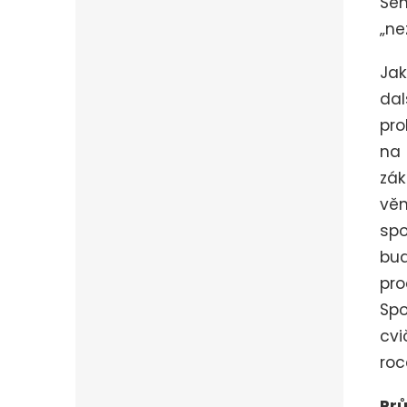
Sem
„ne
Jak
dal
pro
na
zák
vě
spo
bud
pro
Sp
cvi
roc
Pr