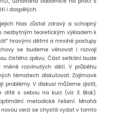
h.D.,
uznávaná odbornice na práci s
tí i dospělých.
ejich hlas zůstal zdravý a schopný
 s nezbytným teoretickým výkladem k
stát“ hravými dětmi a mnohé postupy
chovy se budeme věnovat i rozvoji
ou čistého zpěvu. Část setkání bude
méně rozvinutých dětí. V průběhu
ných tématech diskutovat. Zajímavé
í problémy. V diskusi můžeme zjistit,
dítě s sebou na kurz (viz 3. Blok).
ptimální metodické řešení. Mnohá
íž novou verzi se chystá vydat v tomto