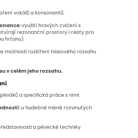
tvoření vokálů a konsonantů.
zonance:
využití hravých cvičení s
otvírají rezonanční prostory i cesty pro
u hrtanu).
e možnosti rozšíření hlasového rozsahu
su v celém jeho rozsahu.
ání
pěváků a specifická práce s nimi.
edností:
u hudebně méně rozvinutých
představivosti a pěvecké techniky