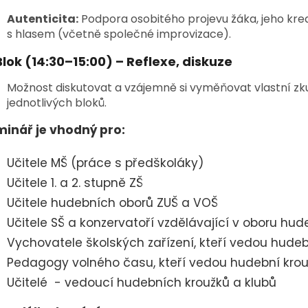
Autenticita:
Podpora osobitého projevu žáka, jeho kre
s hlasem (včetně společné improvizace).
Blok (14:30
–15:00) – Reflexe, diskuze
Možnost diskutovat a vzájemně si vyměňovat vlastní zku
jednotlivých bloků.
inář je vhodný pro:
Učitele MŠ (práce s předškoláky)
Učitele 1. a 2. stupně ZŠ
Učitele hudebních oborů ZUŠ a VOŠ
Učitele SŠ a konzervatoří vzdělávající v oboru hu
Vychovatele školských zařízení, kteří vedou hudeb
Pedagogy volného času, kteří vedou hudební kro
Učitelé - vedoucí hudebních kroužků a klubů