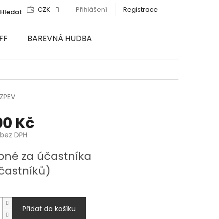
CZK
Přihlášení
Registrace
Hledat
FF
BAREVNÁ HUDBA
ZPEV
00 Kč
 bez DPH
pné za účastníka
účastníků)
Přidat do košíku