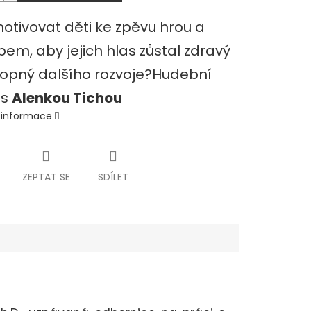
otivovat děti ke zpěvu hrou a
em, aby jejich hlas zůstal zdravý
opný dalšího rozvoje?Hudební
 s
Alenkou Tichou
í informace
ZEPTAT SE
SDÍLET