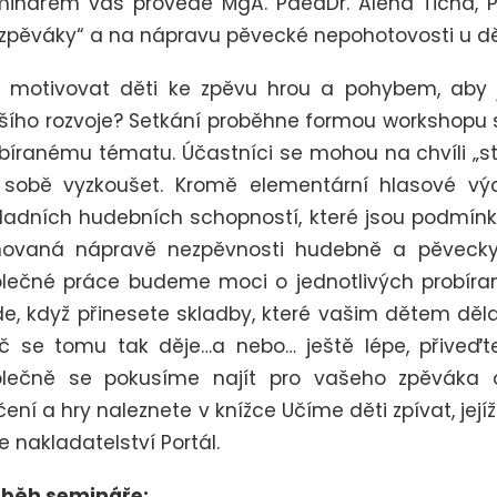
inářem vás provede MgA. PaedDr. Alena Tichá, P
zpěváky“ a na nápravu pěvecké nepohotovosti u dě
 motivovat děti ke zpěvu hrou a pohybem, aby j
šího rozvoje? Setkání proběhne formou workshopu
bíranému tématu. Účastníci se mohou na chvíli „
 sobě vyzkoušet. Kromě elementární hlasové vý
ladních hudebních schopností, které jsou podmínk
novaná nápravě nezpěvnosti hudebně a pěvecky 
lečné práce budeme moci o jednotlivých probíra
e, když přinesete skladby, které vašim dětem dělaj
č se tomu tak děje…a nebo… ještě lépe, přiveďte 
olečně se pokusíme najít pro vašeho zpěváka o
čení a hry naleznete v knížce Učíme děti zpívat, jej
e nakladatelství Portál.
ůběh semináře: