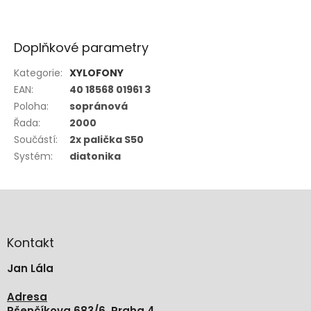
Doplňkové parametry
Kategorie
:
XYLOFONY
EAN
:
40 18568 01961 3
Poloha
:
sopránová
Řada
:
2000
Součástí
:
2x palička S50
Systém
:
diatonika
Z
á
p
a
Kontakt
t
Jan Lála
í
Adresa
Pšenčíkova 683/6, Praha 4