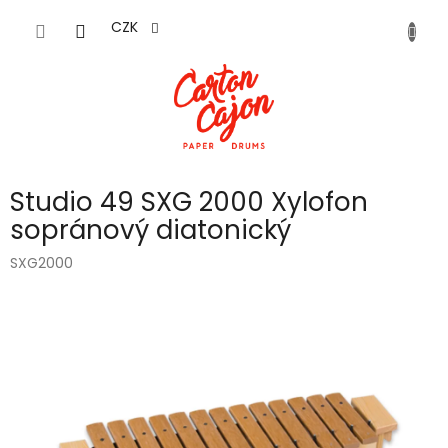
Přejít
na
CZK
obsah
Studio 49 SXG 2000 Xylofon
sopránový diatonický
SXG2000