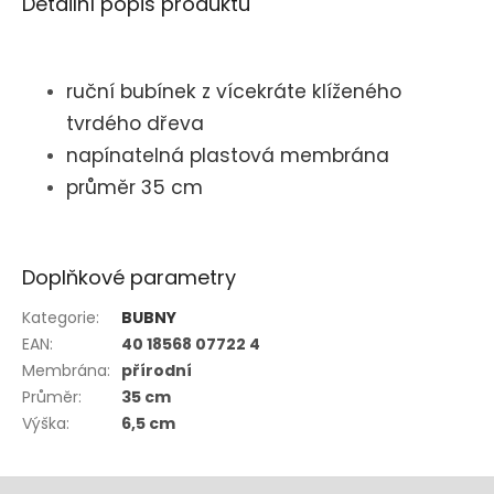
Detailní popis produktu
ruční bubínek z vícekráte klíženého
tvrdého dřeva
napínatelná plastová membrána
průměr 35 cm
Doplňkové parametry
Kategorie
:
BUBNY
EAN
:
40 18568 07722 4
Membrána
:
přírodní
Průměr
:
35 cm
Výška
:
6,5 cm
Z