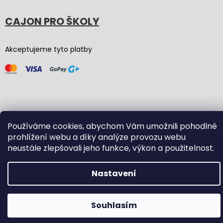
CAJON PRO ŠKOLY
Akceptujeme tyto platby
Vytvořil Shoptet
(Graphic revision by
Bōjka Studio
,
Používáme cookies, abychom Vám umožnili pohodlné
code by
Veronika.works
)
prohlížení webu a díky analýze provozu webu
neustále zlepšovali jeho funkce, výkon a použitelnost.
Copyright 2026
Carton Cajon
. Všechna práva vyhrazena.
Upravit nastavení cookies
Nastavení
Souhlasím