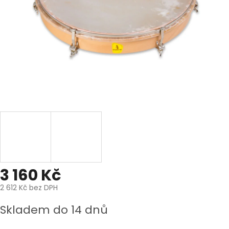
3 160 Kč
2 612 Kč bez DPH
Měrná
Skladem do 14 dnů
cena: