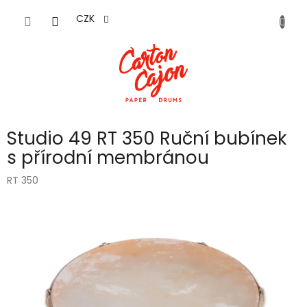
Přejít
na
CZK
obsah
Studio 49 RT 350 Ruční bubínek
s přírodní membránou
RT 350