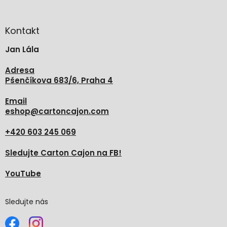
á
p
a
Kontakt
t
Jan Lála
í
Adresa
Pšenčíkova 683/6, Praha 4
Email
eshop
@
cartoncajon.com
+420 603 245 069
Sledujte Carton Cajon na FB!
YouTube
Sledujte nás