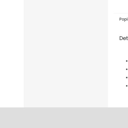
Popi
Det
Z
á
p