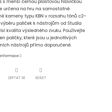
a s menší černou plastovou hlavičkou
je určena na hru na samostatné
né kameny typu KBN v rozsahu tónů c2–
 výběru paliček k nástrojům od Studia
isí kvalita výsledného zvuku. Používejte
jen paličky, které jsou u jednotlivých
ních nástrojů přímo doporučené.
í informace
ZEPTAT SE
SDÍLET