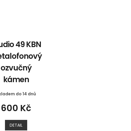
udio 49 KBN
talofonový
ozvučný
kámen
kladem do 14 dnů
600 Kč
DETAIL