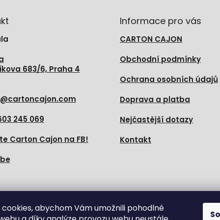
kt
Informace pro vás
la
CARTON CAJON
a
Obchodní podmínky
íkova 683/6, Praha 4
Ochrana osobních údajů
@
cartoncajon.com
Doprava a platba
603 245 069
Nejčastější dotazy
te Carton Cajon na FB!
Kontakt
ube
e nás
 cookies, abychom Vám umožnili pohodlné
S
 webu a díky analýze provozu webu neustále