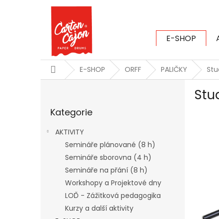
Přejít
na
obsah
E-SHOP
CARTON CAJ
Domů
E-SHOP
ORFF
PALIČKY
Stu
P
Stu
o
Přeskočit
s
Kategorie
kategorie
t
r
AKTIVITY
a
Semináře plánované (8 h)
n
Semináře sborovna (4 h)
n
í
Semináře na přání (8 h)
p
Workshopy a Projektové dny
a
LOĎ - Zážitková pedagogika
n
Kurzy a další aktivity
e