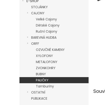
E-SHOP
l
STOJÁNKY
CAJONY
Velké Cajony
Dětské Cajony
Ruční Cajony
BAREVNÁ HUDBA
ORFF
OZVUČNÉ KAMENY
XYLOFONY
METALOFONY
ZVONKOHRY
BUBNY
PALIČKY
Tamburíny
Souv
OSTATNÍ
PUBLIKACE