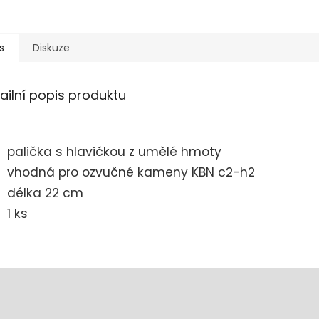
s
Diskuze
ailní popis produktu
palička s hlavičkou z umělé hmoty
vhodná pro ozvučné kameny KBN c2-h2
délka 22 cm
1 ks