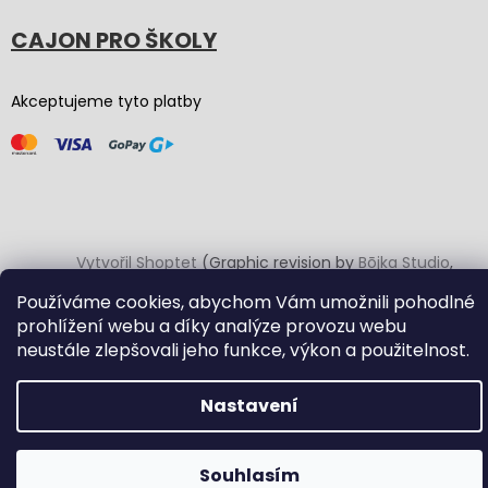
CAJON PRO ŠKOLY
Akceptujeme tyto platby
Vytvořil Shoptet
(Graphic revision by
Bōjka Studio
,
code by
Veronika.works
)
Používáme cookies, abychom Vám umožnili pohodlné
prohlížení webu a díky analýze provozu webu
Copyright 2026
Carton Cajon
. Všechna práva vyhrazena.
neustále zlepšovali jeho funkce, výkon a použitelnost.
Upravit nastavení cookies
Nastavení
Souhlasím