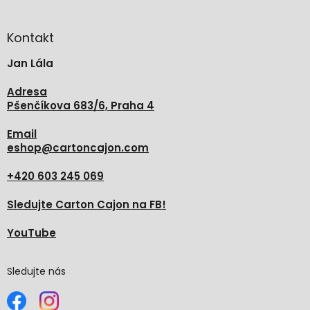
á
p
a
Kontakt
t
Jan Lála
í
Adresa
Pšenčíkova 683/6, Praha 4
Email
eshop
@
cartoncajon.com
+420 603 245 069
Sledujte Carton Cajon na FB!
YouTube
Sledujte nás