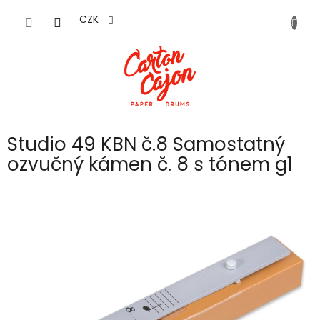
Přejít
na
CZK
obsah
Studio 49 KBN č.8 Samostatný
ozvučný kámen č. 8 s tónem g1