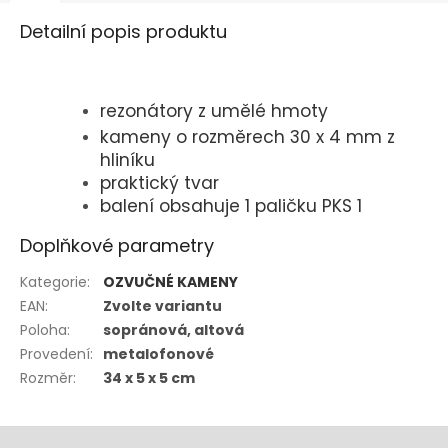
Detailní popis produktu
rezonátory z umělé hmoty
kameny o rozměrech 30 x 4 mm z
hliníku
praktický tvar
balení obsahuje 1 paličku PKS 1
Doplňkové parametry
Kategorie
:
OZVUČNÉ KAMENY
EAN
:
Zvolte variantu
Poloha
:
sopránová, altová
Provedení
:
metalofonové
Rozměr
:
34 x 5 x 5 cm
Z