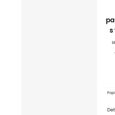
pa
s
S
Popi
Det