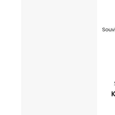
Souv
K