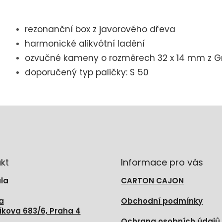
rezonanční box z javorového dřeva
harmonické alikvótní ladění
ozvučné kameny o rozměrech
32 x 14 mm z Gr
doporučený typ paličky: S 50
kt
Informace pro vás
la
CARTON CAJON
a
Obchodní podmínky
íkova 683/6, Praha 4
Ochrana osobních údajů