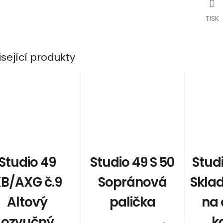
TISK
isející produkty
Studio 49
Studio 49 S 50
Studi
B/AXG č.9
Sopránová
Skla
Altový
palička
na
ozvučný
k