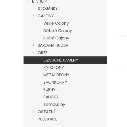
E-SHOP
l
STOJÁNKY
CAJONY
Velké Cajony
Dětské Cajony
Ruční Cajony
BAREVNÁ HUDBA
ORFF
OZVUČNÉ KAMENY
XYLOFONY
METALOFONY
ZVONKOHRY
BUBNY
PALIČKY
Tamburíny
OSTATNÍ
PUBLIKACE