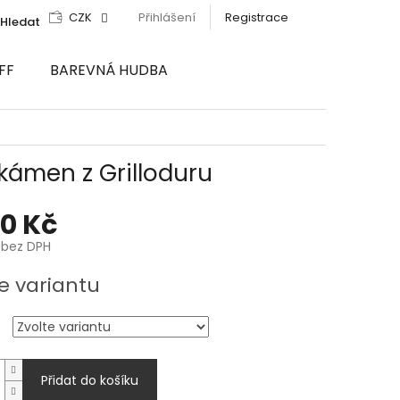
CZK
Přihlášení
Registrace
Hledat
FF
BAREVNÁ HUDBA
kámen z Grilloduru
50 Kč
 bez DPH
e variantu
Přidat do košíku