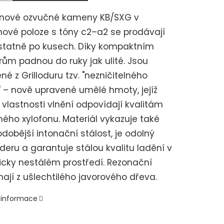
onové ozvučné kameny KB/SXG v
ové poloze s tóny c2–a2 se prodávají
tatně po kusech. Díky kompaktním
ům padnou do ruky jak ulité. Jsou
né z Grilloduru tzv. "nezničitelného
 – nově upravené umělé hmoty, jejíž
 vlastnosti vlnění odpovídají kvalitám
ého xylofonu. Materiál vykazuje také
dobější intonační stálost, je odolný
úderu a garantuje stálou kvalitu ladění v
icky nestálém prostředí. Rezonační
ají z ušlechtilého javorového dřeva.
í informace