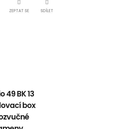
ZEPTAT SE
SDÍLET
o 49 BK 13
dovací box
 ozvučné
ameny