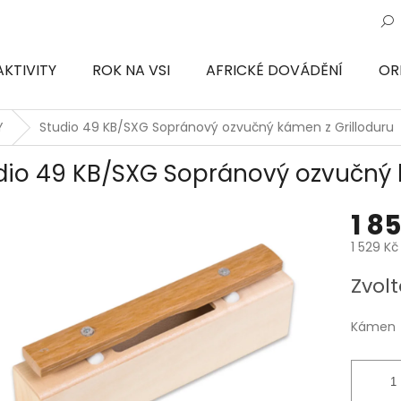
AKTIVITY
ROK NA VSI
AFRICKÉ DOVÁDĚNÍ
OR
ON
Y
Studio 49 KB/SXG Sopránový ozvučný kámen z Grilloduru
dio 49 KB/SXG Sopránový ozvučný 
1 8
1 529 Kč
Měrná
Zvolt
cena:
Kámen