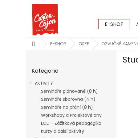
Přejít
na
obsah
E-SHOP
CARTON CAJ
Domů
E-SHOP
ORFF
OZVUČNÉ KAMEN
P
Stu
o
Přeskočit
s
Kategorie
kategorie
t
r
AKTIVITY
a
Semináře plánované (8 h)
n
Semináře sborovna (4 h)
n
í
Semináře na přání (8 h)
p
Workshopy a Projektové dny
a
LOĎ - Zážitková pedagogika
n
Kurzy a další aktivity
e