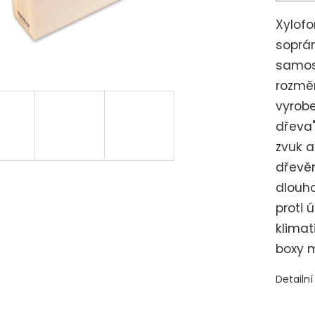
Xylof
soprán
samos
rozměr
vyrobe
dřeva"
zvuk a
dřevěn
dlouho
proti 
klimat
boxy m
Detailn