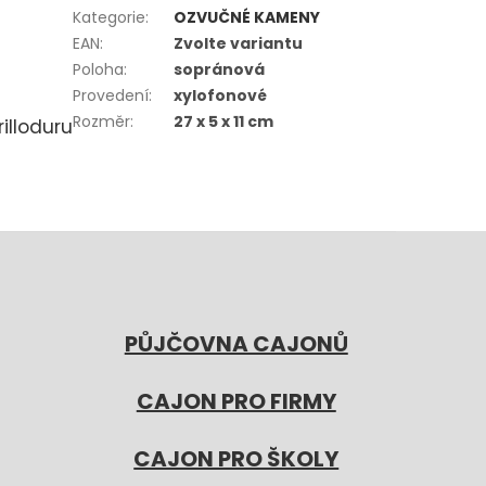
Kategorie
:
OZVUČNÉ KAMENY
EAN
:
Zvolte variantu
Poloha
:
sopránová
Provedení
:
xylofonové
Rozměr
:
27 x 5 x 11 cm
illoduru
PŮJČOVNA CAJONŮ
CAJON PRO FIRMY
CAJON PRO ŠKOLY