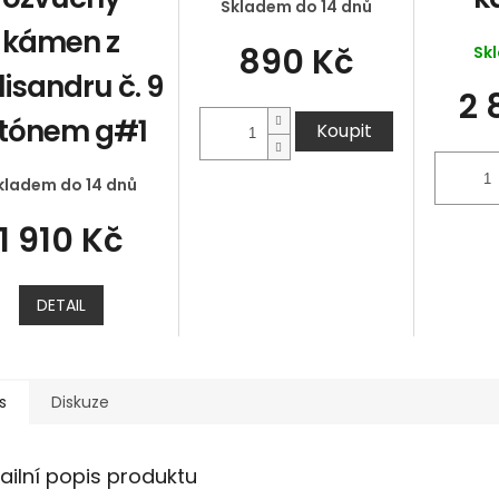
Skladem do 14 dnů
kámen z
890 Kč
Sk
lisandru č. 9
2 
 tónem g#1
Koupit
kladem do 14 dnů
1 910 Kč
DETAIL
s
Diskuze
ailní popis produktu