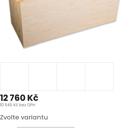
12 760 Kč
10 545 Kč bez DPH
Měrná
Zvolte variantu
cena: