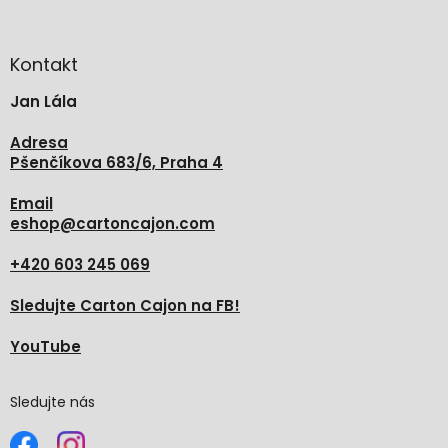
á
p
a
Kontakt
t
Jan Lála
í
Adresa
Pšenčíkova 683/6, Praha 4
Email
eshop
@
cartoncajon.com
+420 603 245 069
Sledujte Carton Cajon na FB!
YouTube
Sledujte nás