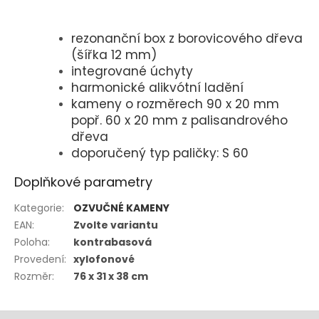
rezonanční box z borovicového dřeva
(šířka 12 mm)
integrované úchyty
harmonické alikvótní ladění
kameny o rozměrech
90 x 20 mm
popř. 60 x 20 mm z palisandrového
dřeva
doporučený typ paličky: S 60
Doplňkové parametry
Kategorie
:
OZVUČNÉ KAMENY
EAN
:
Zvolte variantu
Poloha
:
kontrabasová
Provedení
:
xylofonové
Rozměr
:
76 x 31 x 38 cm
Z