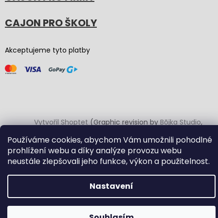
CAJON PRO ŠKOLY
Akceptujeme tyto platby
Vytvořil Shoptet
(Graphic revision by
Bōjka Studio
,
code by
Veronika.works
)
Používáme cookies, abychom Vám umožnili pohodlné
prohlížení webu a díky analýze provozu webu
Copyright 2026
Carton Cajon
. Všechna práva vyhrazena.
neustále zlepšovali jeho funkce, výkon a použitelnost.
Upravit nastavení cookies
Nastavení
Souhlasím