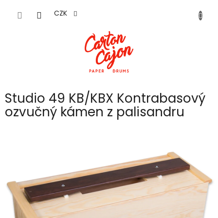
Přejít
na
CZK
obsah
Studio 49 KB/KBX Kontrabasový
ozvučný kámen z palisandru