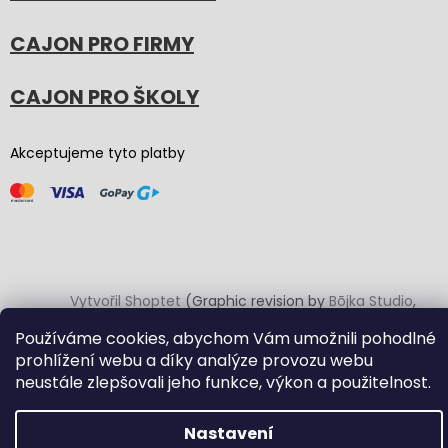
CAJON PRO FIRMY
CAJON PRO ŠKOLY
Akceptujeme tyto platby
Vytvořil Shoptet
(Graphic revision by
Bōjka Studio
,
code by
Veronika.works
)
Používáme cookies, abychom Vám umožnili pohodlné
prohlížení webu a díky analýze provozu webu
Copyright 2026
Carton Cajon
. Všechna práva vyhrazena.
neustále zlepšovali jeho funkce, výkon a použitelnost.
Upravit nastavení cookies
Nastavení