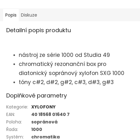
Popis
Diskuze
Detailní popis produktu
nástroj ze série 1000 od Studia 49
chromatický rezonanční box pro
diatonický sopránový xylofon SXG 1000
tóny c#2, d#2, g#2, c#3, d#3, g#3
Doplňkové parametry
Kategorie
:
XYLOFONY
EAN
:
40 18568 01640 7
Poloha
:
sopránová
Řada
:
1000
Systém
:
chromatika