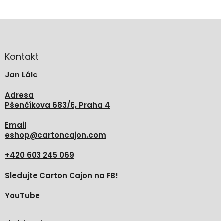
Z
á
p
a
Kontakt
t
Jan Lála
í
Adresa
Pšenčíkova 683/6, Praha 4
Email
eshop
@
cartoncajon.com
+420 603 245 069
Sledujte Carton Cajon na FB!
YouTube