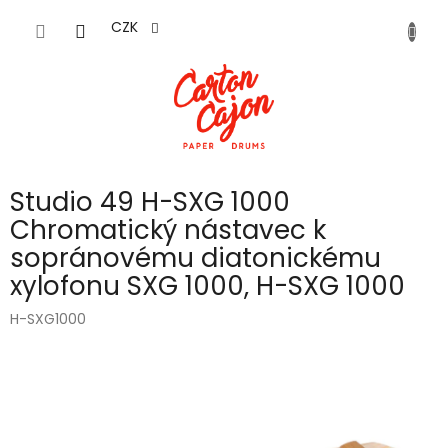
Přejít
na
CZK
obsah
Studio 49 H-SXG 1000
Chromatický nástavec k
sopránovému diatonickému
xylofonu SXG 1000, H-SXG 1000
H-SXG1000