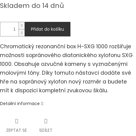
Měrná
Skladem do 14 dnů
cena:
Přidat do košíku
Chromatický rezonanční box H-SXG 1000 rozšiřuje
možnosti sopránového diatonického xylofonu SXG
1000. Obsahuje ozvučné kameny s vyznačenými
molovými tóny. Díky tomuto nástavci dodáte své
hře na sopránový xylofon nový rozměr a budete
mít k dispozici kompletní zvukovou škálu.
Detailní informace
ZEPTAT SE
SDÍLET