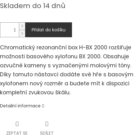
Měrná
Skladem do 14 dnů
cena:
Přidat do košíku
Chromatický rezonanční box H-BX 2000 rozšiřuje
možnosti basového xylofonu BX 2000. Obsahuje
ozvučné kameny s vyznačenými molovými tóny.
Díky tomuto nástavci dodáte své hře s basovým
xylofonem nový rozměr a budete mít k dispozici
kompletní zvukovou škálu.
Detailní informace
ZEPTAT SE
SDÍLET