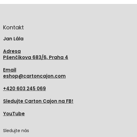
Z
á
p
a
Kontakt
t
Jan Lála
í
Adresa
Pšenčíkova 683/6, Praha 4
Email
eshop
@
cartoncajon.com
+420 603 245 069
Sledujte Carton Cajon na FB!
YouTube
Sledujte nás