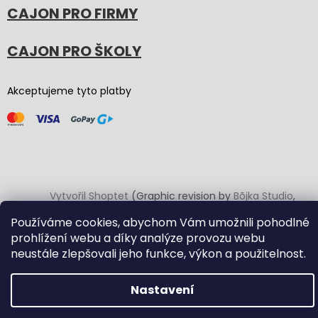
CAJON PRO FIRMY
CAJON PRO ŠKOLY
Akceptujeme tyto platby
Vytvořil Shoptet
(Graphic revision by
Bōjka Studio
,
code by
Veronika.works
)
Používáme cookies, abychom Vám umožnili pohodlné
prohlížení webu a díky analýze provozu webu
Copyright 2026
Carton Cajon
. Všechna práva vyhrazena.
neustále zlepšovali jeho funkce, výkon a použitelnost.
Upravit nastavení cookies
Nastavení