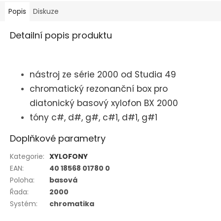
Popis
Diskuze
Detailní popis produktu
nástroj ze série 2000 od Studia 49
chromatický rezonanční box pro
diatonický basový xylofon BX 2000
tóny c#, d#, g#, c#1, d#1, g#1
Doplňkové parametry
Kategorie
:
XYLOFONY
EAN
:
40 18568 01780 0
Poloha
:
basová
Řada
:
2000
Systém
:
chromatika