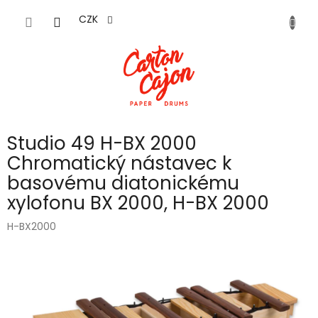
Přejít
na
CZK
obsah
Studio 49 H-BX 2000
Chromatický nástavec k
basovému diatonickému
xylofonu BX 2000, H-BX 2000
H-BX2000