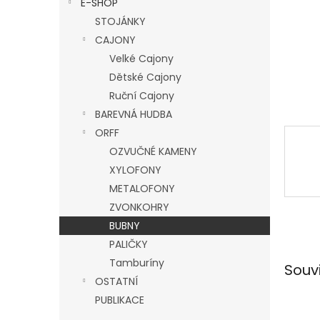
E-SHOP
l
STOJÁNKY
CAJONY
Velké Cajony
Dětské Cajony
Ruční Cajony
BAREVNÁ HUDBA
ORFF
OZVUČNÉ KAMENY
XYLOFONY
METALOFONY
ZVONKOHRY
BUBNY
PALIČKY
Tamburíny
Souv
OSTATNÍ
PUBLIKACE