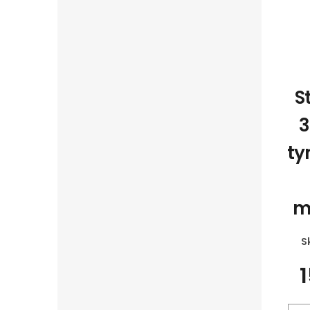
S
3
ty
m
S