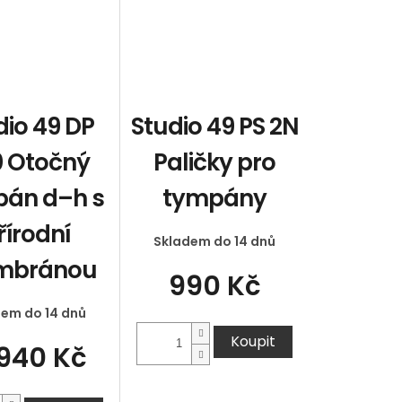
dio 49 DP
Studio 49 PS 2N
 Otočný
Paličky pro
án d–h s
tympány
řírodní
Skladem do 14 dnů
mbránou
990 Kč
dem do 14 dnů
Koupit
 940 Kč