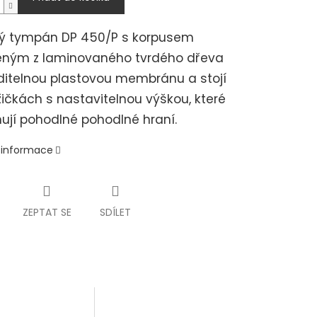
ý tympán DP 450/P s korpusem
eným z laminovaného tvrdého dřeva
itelnou plastovou membránu a stojí
ičkách s nastavitelnou výškou, které
ují pohodlné pohodlné hraní.
í informace
ZEPTAT SE
SDÍLET