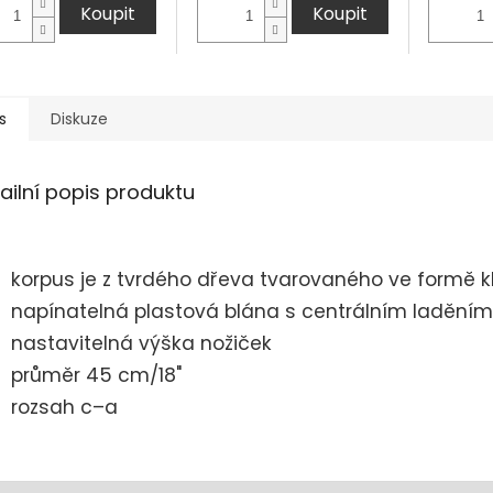
Koupit
Koupit
s
Diskuze
ailní popis produktu
korpus je z tvrdého dřeva tvarovaného ve formě k
napínatelná plastová blána s centrálním laděním
nastavitelná výška nožiček
průměr 45 cm/18"
rozsah c–a