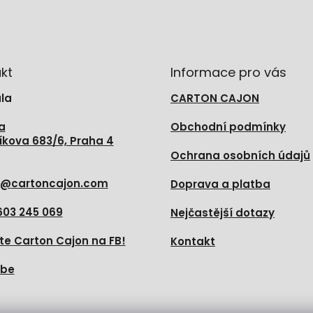
kt
Informace pro vás
la
CARTON CAJON
a
Obchodní podmínky
íkova 683/6, Praha 4
Ochrana osobních údajů
@
cartoncajon.com
Doprava a platba
603 245 069
Nejčastější dotazy
te Carton Cajon na FB!
Kontakt
ube