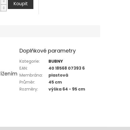
Koupit
Doplňkové parametry
Kategorie
:
BUBNY
EAN
:
40 18568 07393 6
lížením
Membrána
:
plastová
Průměr
:
45 cm
Rozměry
:
výška 64 - 95 cm