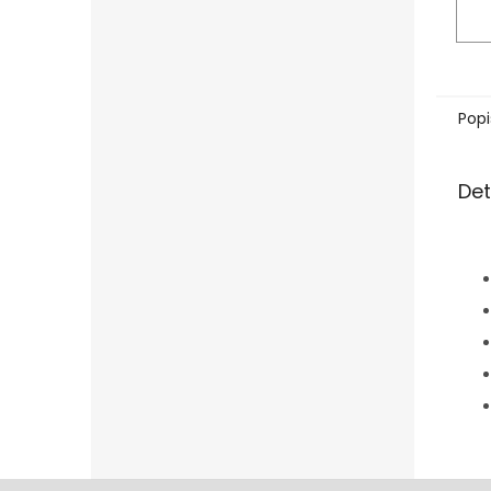
Popi
Det
Z