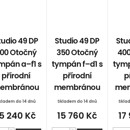
tudio 49 DP
Studio 49 DP
Stu
00 Otočný
350 Otočný
400
mpán a–f1 s
tympán f–d1 s
tymp
přírodní
přírodní
p
embránou
membránou
me
kladem do 14 dnů
Skladem do 14 dnů
Skla
15 240 Kč
15 760 Kč
17