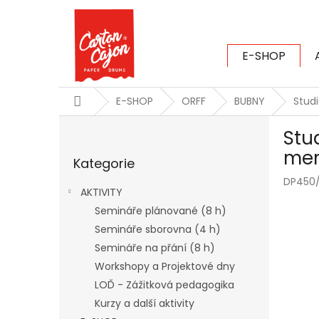
Přejít
na
obsah
E-SHOP
CARTON CAJ
Domů
E-SHOP
ORFF
BUBNY
Stud
P
Stu
o
Přeskočit
s
me
Kategorie
kategorie
t
DP450
r
AKTIVITY
a
Semináře plánované (8 h)
n
Semináře sborovna (4 h)
n
í
Semináře na přání (8 h)
p
Workshopy a Projektové dny
a
LOĎ - Zážitková pedagogika
n
Kurzy a další aktivity
e