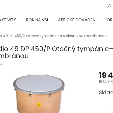
AKTIVITY
ROK NA VSI
AFRICKÉ DOVÁDĚNÍ
OR
ON
io 49 DP 450/P Otočný tympán c–a s plastovou membránou
dio 49 DP 450/P Otočný tympán c–
mbránou
/P
19 
16 058 
Měrná
Skla
cena: