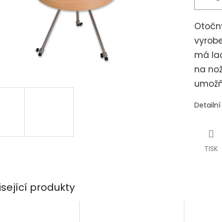
Otočn
vyrob
má lad
na nož
umožň
Detailn
TISK
isející produkty