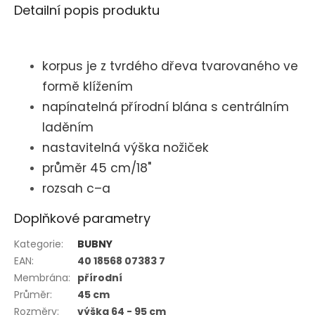
Detailní popis produktu
korpus je z tvrdého dřeva tvarovaného ve
formě klížením
napínatelná přírodní blána s centrálním
laděním
nastavitelná výška nožiček
průměr 45 cm/18"
rozsah c–a
Doplňkové parametry
Kategorie
:
BUBNY
EAN
:
40 18568 07383 7
Membrána
:
přírodní
Průměr
:
45 cm
Rozměry
:
výška 64 - 95 cm