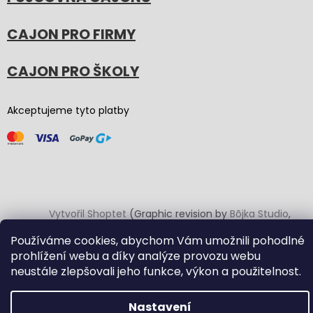
CAJON PRO FIRMY
CAJON PRO ŠKOLY
Akceptujeme tyto platby
Vytvořil Shoptet
(Graphic revision by
Bōjka Studio
,
code by
Veronika.works
)
Používáme cookies, abychom Vám umožnili pohodlné
prohlížení webu a díky analýze provozu webu
Copyright 2026
Carton Cajon
. Všechna práva vyhrazena.
neustále zlepšovali jeho funkce, výkon a použitelnost.
Upravit nastavení cookies
Nastavení