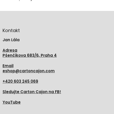
Z
á
p
a
Kontakt
t
Jan Lála
í
Adresa
Pšenčíkova 683/6, Praha 4
Email
eshop
@
cartoncajon.com
+420 603 245 069
Sledujte Carton Cajon na FB!
YouTube