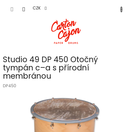
Přejít
na
CZK
obsah
Studio 49 DP 450 Otočný
tympán c–a s přírodní
membránou
DP450