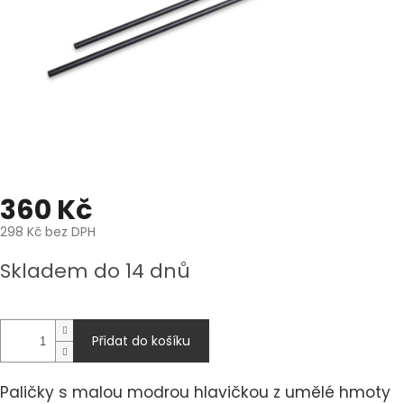
360 Kč
298 Kč bez DPH
Měrná
Skladem do 14 dnů
cena:
Přidat do košíku
Paličky s malou modrou hlavičkou z umělé hmoty