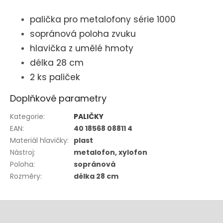
palička pro metalofony série 1000
sopránová poloha zvuku
hlavička z umělé hmoty
délka 28 cm
2 ks paliček
Doplňkové parametry
Kategorie
:
PALIČKY
EAN
:
40 18568 08811 4
Materiál hlavičky
:
plast
Nástroj
:
metalofon, xylofon
Poloha
:
sopránová
Rozměry
:
délka 28 cm
Z
á