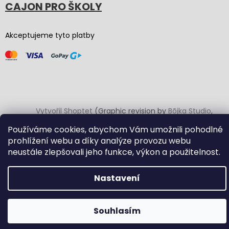
CAJON PRO ŠKOLY
Akceptujeme tyto platby
Vytvořil Shoptet
(Graphic revision by
Bōjka Studio
,
code by
Veronika.works
)
Používáme cookies, abychom Vám umožnili pohodlné
prohlížení webu a díky analýze provozu webu
Copyright 2026
Carton Cajon
. Všechna práva vyhrazena.
neustále zlepšovali jeho funkce, výkon a použitelnost.
Upravit nastavení cookies
Nastavení
Souhlasím