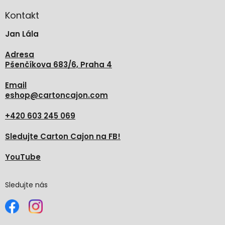
p
a
Kontakt
t
Jan Lála
í
Adresa
Pšenčíkova 683/6, Praha 4
Email
eshop
@
cartoncajon.com
+420 603 245 069
Sledujte Carton Cajon na FB!
YouTube
Sledujte nás