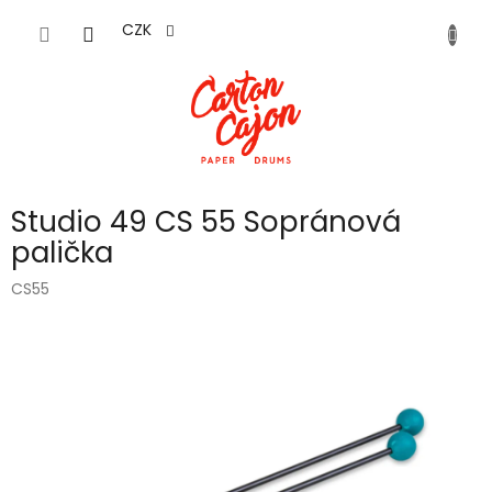
Přejít
na
CZK
obsah
Studio 49 CS 55 Sopránová
palička
CS55