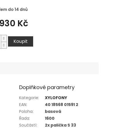
dem do 14 dnů
 930 Kč
Koupit
Doplňkové parametry
Kategorie
:
XYLOFONY
EAN
:
40 18568 01591 2
Poloha
:
basová
Řada
:
1600
Součástí
:
2x palička S 33