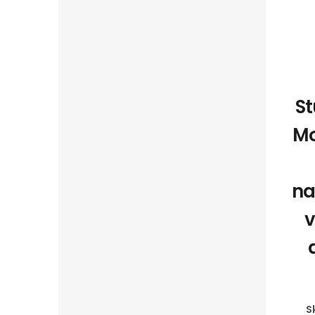
St
Mo
na
v
S