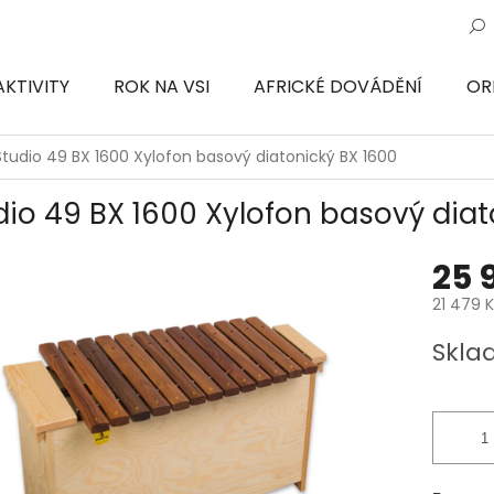
AKTIVITY
ROK NA VSI
AFRICKÉ DOVÁDĚNÍ
OR
ON
Studio 49 BX 1600 Xylofon basový diatonický BX 1600
dio 49 BX 1600 Xylofon basový diat
25 
21 479 
Měrná
Skla
cena: