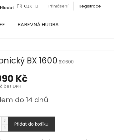
CZK
Přihlášení
Registrace
Hledat
FF
BAREVNÁ HUDBA
onický BX 1600
BX1600
990 Kč
Kč bez DPH
dem do 14 dnů
Přidat do košíku