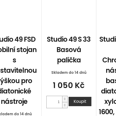
udio 49 FSD
Studio 49 S 33
Stud
bilní stojan
Basová
s
palička
Chr
stavitelnou
ná
Skladem do 14 dnů
ýškou pro
ba
1 050 Kč
diatonické
dia
nástroje
xyl
Koupit
1600,
kladem do 14 dnů