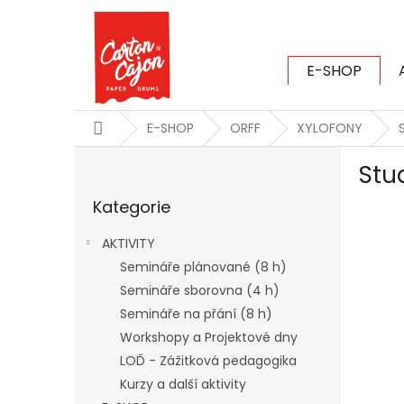
Přejít
na
obsah
E-SHOP
CARTON CAJ
Domů
E-SHOP
ORFF
XYLOFONY
P
Stu
o
Přeskočit
s
Kategorie
kategorie
t
r
AKTIVITY
a
Semináře plánované (8 h)
n
Semináře sborovna (4 h)
n
í
Semináře na přání (8 h)
p
Workshopy a Projektové dny
a
LOĎ - Zážitková pedagogika
n
Kurzy a další aktivity
e