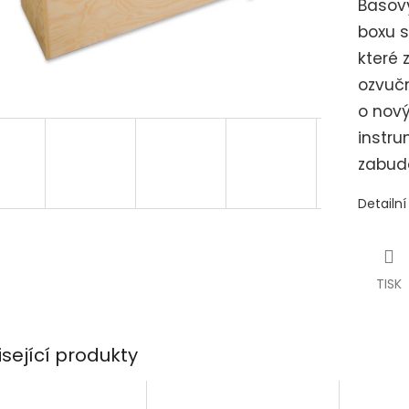
Basový
boxu s
které 
ozvuč
o nový
instru
zabud
Detailn
TISK
isející produkty