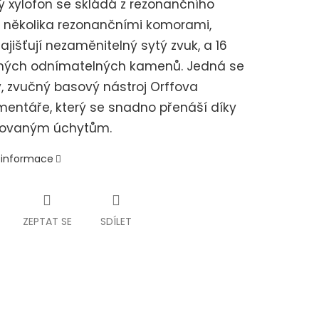
 xylofon se skládá z rezonančního
 několika rezonančními komorami,
zajišťují nezaměnitelný sytý zvuk, a 16
ných odnímatelných kamenů. Jedná se
, zvučný basový nástroj Orffova
mentáře, který se snadno přenáší díky
ovaným úchytům.
í informace
ZEPTAT SE
SDÍLET