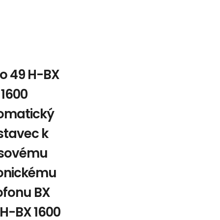
io 49 H-BX
1600
omatický
stavec k
sovému
tonickému
ofonu BX
 H-BX 1600