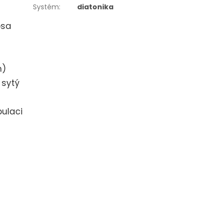
Systém
:
diatonika
osa
m)
 sytý
ulaci