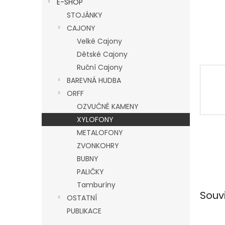
E-SHOP
l
STOJÁNKY
CAJONY
Velké Cajony
Dětské Cajony
Ruční Cajony
BAREVNÁ HUDBA
ORFF
OZVUČNÉ KAMENY
XYLOFONY
METALOFONY
ZVONKOHRY
BUBNY
PALIČKY
Tamburíny
Souv
OSTATNÍ
PUBLIKACE