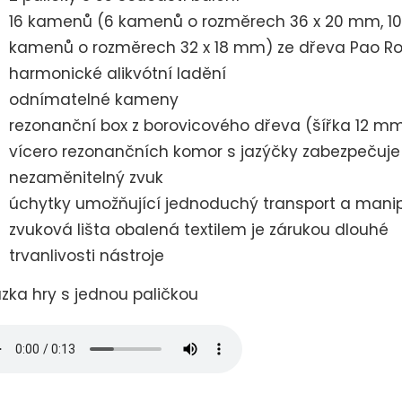
16 kamenů (6 kamenů o rozměrech 36 x 20 mm, 10
kamenů o rozměrech 32 x 18 mm) ze dřeva Pao R
harmonické alikvótní ladění
odnímatelné kameny
rezonanční box z borovicového dřeva (šířka 12 m
vícero rezonančních komor s jazýčky zabezpečuje
nezaměnitelný zvuk
úchytky umožňující jednoduchý transport a manip
zvuková lišta obalená textilem je zárukou dlouhé
trvanlivosti nástroje
zka hry s jednou paličkou