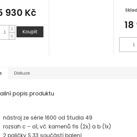
5 930 Kč
Skla
18
Koupit
s
Diskuze
ailní popis produktu
nástroj ze série 1600 od Studia 49
rozsah c – a1, vč. kamenů fis (2x) a b (1x)
2 paličky S 33 součástí balení