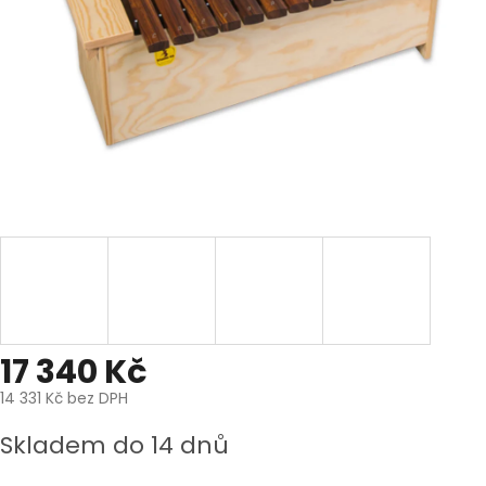
17 340 Kč
14 331 Kč bez DPH
Měrná
Skladem do 14 dnů
cena: