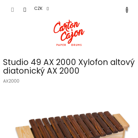
Přejít
na
CZK
obsah
Studio 49 AX 2000 Xylofon altový
diatonický AX 2000
AX2000