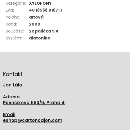
Kategorie
:
XYLOFONY
EAN
:
40 18568 01671 1
Poloha
:
altová
Řada
:
2000
Součástí
:
2x palička S 4
Systém
:
diatonika
Z
á
p
a
Kontakt
t
Jan Lála
í
Adresa
Pšenčíkova 683/6, Praha 4
Email
eshop
@
cartoncajon.com