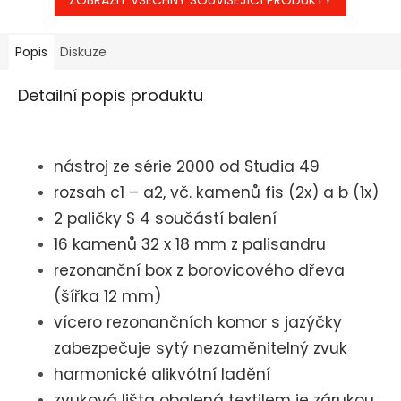
ZOBRAZIT VŠECHNY SOUVISEJÍCÍ PRODUKTY
Popis
Diskuze
Detailní popis produktu
nástroj ze série 2000 od Studia 49
rozsah c1 – a2, vč. kamenů fis (2x) a b (1x)
2 paličky S 4 součástí balení
16 kamenů 32 x 18 mm z palisandru
rezonanční box z borovicového dřeva
(šířka 12 mm)
vícero rezonančních komor s jazýčky
zabezpečuje sytý nezaměnitelný zvuk
harmonické alikvótní ladění
zvuková lišta obalená textilem je zárukou