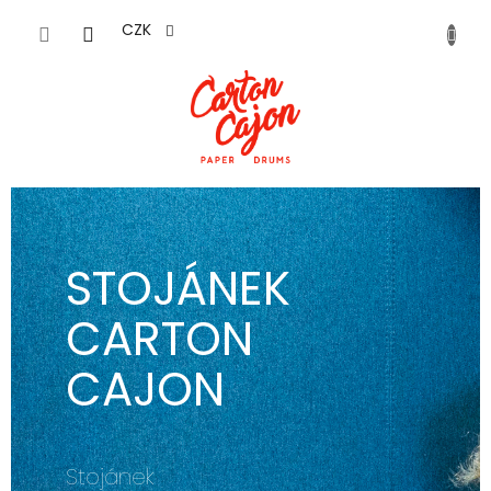
Přejít
na
CZK
obsah
STOJÁNEK
CARTON
CAJON
Stojánek