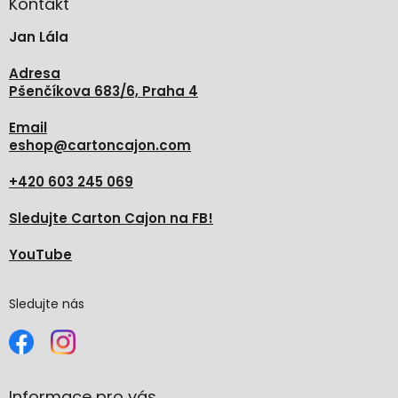
a
Kontakt
t
Jan Lála
í
Adresa
Pšenčíkova 683/6, Praha 4
Email
eshop
@
cartoncajon.com
+420 603 245 069
Sledujte Carton Cajon na FB!
YouTube
Sledujte nás
Informace pro vás