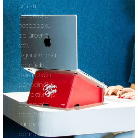
umístí
obrazovku
notebooku
do úrovně
očí.
Ergonomická
pomůcka,
která utváří
pohodlnější
a efektivnější
pracovní
prostředí v
kanceláři,
doma nebo