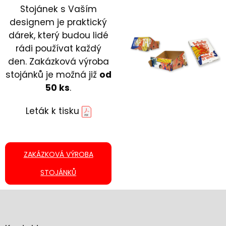
Stojánek s Vaším
designem je praktický
dárek, který budou lidé
rádi používat každý
den.
Zakázková výroba
stojánků je možná již
od
50 ks
.
Leták k tisku
ZAKÁZKOVÁ VÝROBA
STOJÁNKŮ
Z
á
p