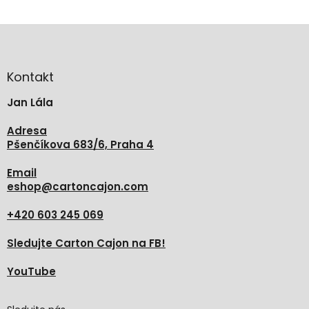
Z
á
p
a
Kontakt
t
Jan Lála
í
Adresa
Pšenčíkova 683/6, Praha 4
Email
eshop
@
cartoncajon.com
+420 603 245 069
Sledujte Carton Cajon na FB!
YouTube