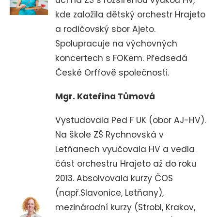
učí na ZŠ s rozšířenou výukou Hv,
kde založila dětský orchestr Hrajeto
a rodičovský sbor Ajeto.
Spolupracuje na výchovných
koncertech s FOKem. Předsedá
České Orffově společnosti.
Mgr. Kateřina Tůmová
Vystudovala Ped F UK (obor AJ-HV).
Na škole ZŠ Rychnovská v
Letňanech vyučovala HV a vedla
část orchestru Hrajeto až do roku
2013. Absolvovala kurzy ČOS
(např.Slavonice, Letňany),
mezinárodní kurzy (Strobl, Krakov,