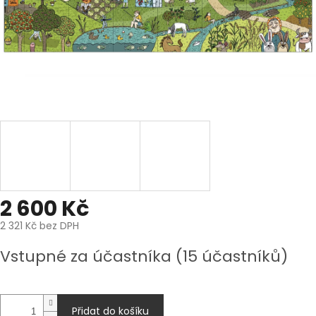
2 600 Kč
2 321 Kč bez DPH
Měrná
Vstupné za účastníka
(15 účastníků)
cena:
Přidat do košíku