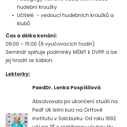
hudební kroužky
Učitelé - vedoucí hudebních kroužků a
klubů
Čas a délka konání:
09
.00 – 15.00 (
8 vyučovacích hodin)
Seminář splňuje podmínky MŠMT k DVPP a lze
jej hradit ze šablon.
Lektorky:
PaedDr. Lenka Pospíšilová
Absolvovala p
o ukončení studií na
PedF UK letní kurz na Orffově
institutu v Salcburku. Od roku 1992