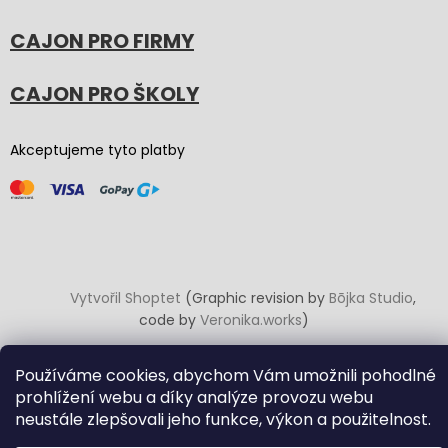
CAJON PRO FIRMY
CAJON PRO ŠKOLY
Akceptujeme tyto platby
Vytvořil Shoptet
(Graphic revision by
Bōjka Studio
,
code by
Veronika.works
)
Používáme cookies, abychom Vám umožnili pohodlné
Copyright 2026
Carton Cajon
. Všechna práva vyhrazena.
Upravit nastavení cookies
prohlížení webu a díky analýze provozu webu
neustále zlepšovali jeho funkce, výkon a použitelnost.