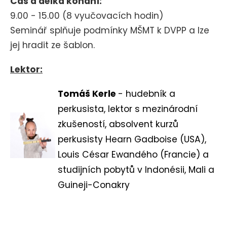
Čas a délka konání:
9.00 - 15.00 (8 vyučovacích hodin)
Seminář splňuje podmínky MŠMT k DVPP a lze
jej hradit ze šablon.
Lektor:
Tomáš Kerle
-
hudebník a
perkusista, lektor s mezinárodní
zkušeností, absolvent kurzů
perkusisty Hearn Gadboise (USA),
Louis César Ewandého (Francie) a
studijních pobytů v Indonésii, Mali a
Guineji-Conakry