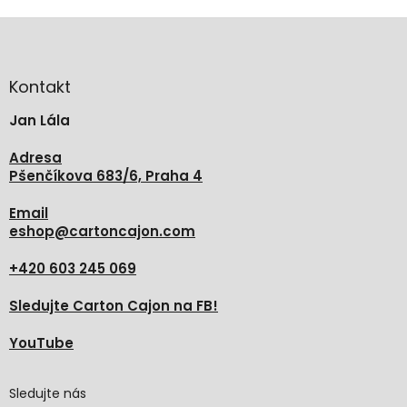
Z
á
p
a
Kontakt
t
Jan Lála
í
Adresa
Pšenčíkova 683/6, Praha 4
Email
eshop
@
cartoncajon.com
+420 603 245 069
Sledujte Carton Cajon na FB!
YouTube
Sledujte nás