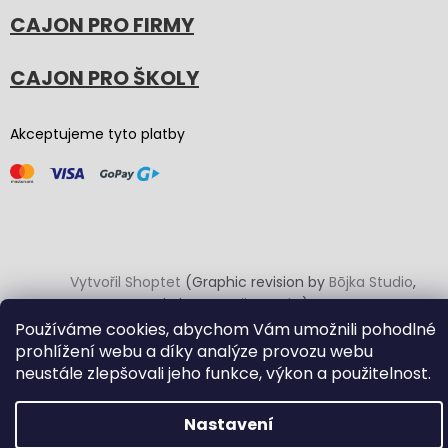
CAJON PRO FIRMY
CAJON PRO ŠKOLY
Akceptujeme tyto platby
Vytvořil Shoptet
(Graphic revision by
Bōjka Studio
,
code by
Veronika.works
)
Používáme cookies, abychom Vám umožnili pohodlné
prohlížení webu a díky analýze provozu webu
Copyright 2026
Carton Cajon
. Všechna práva vyhrazena.
neustále zlepšovali jeho funkce, výkon a použitelnost.
Upravit nastavení cookies
Nastavení