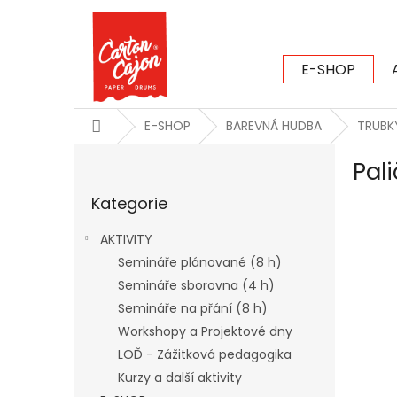
Přejít
na
obsah
E-SHOP
CARTON CAJ
Domů
E-SHOP
BAREVNÁ HUDBA
TRUBK
P
Pal
o
Přeskočit
s
Kategorie
kategorie
t
r
AKTIVITY
a
Semináře plánované (8 h)
n
Semináře sborovna (4 h)
n
í
Semináře na přání (8 h)
p
Workshopy a Projektové dny
a
LOĎ - Zážitková pedagogika
n
Kurzy a další aktivity
e