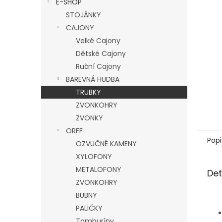
E-SHOP
l
STOJÁNKY
CAJONY
Velké Cajony
Dětské Cajony
Ruční Cajony
BAREVNÁ HUDBA
TRUBKY
ZVONKOHRY
ZVONKY
ORFF
Popi
OZVUČNÉ KAMENY
XYLOFONY
METALOFONY
Det
ZVONKOHRY
BUBNY
PALIČKY
Tamburíny