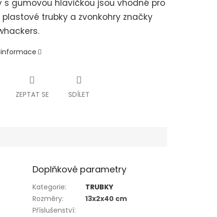
y s gumovou hlavičkou jsou vhodné pro
 plastové trubky a zvonkohry značky
hackers.
í informace
ZEPTAT SE
SDÍLET
Doplňkové parametry
Kategorie
:
TRUBKY
Rozměry
:
13x2x40 cm
Příslušenství
: