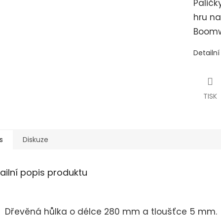
Paličk
hru na
Boomw
Detailn
TISK
s
Diskuze
ailní popis produktu
Dřevěná hůlka o délce 280 mm a tloušťce 5 mm.