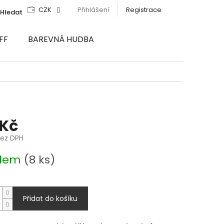
CZK
Přihlášení
Registrace
Hledat
FF
BAREVNÁ HUDBA
 Kč
bez DPH
adem
(8 ks)
Přidat do košíku