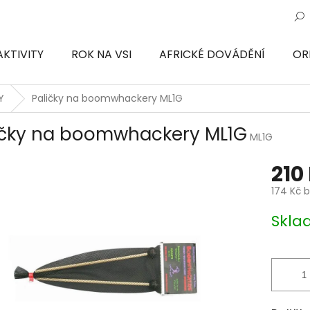
AKTIVITY
ROK NA VSI
AFRICKÉ DOVÁDĚNÍ
OR
ON
Y
Paličky na boomwhackery ML1G
ičky na boomwhackery ML1G
ML1G
210
174 Kč 
Měrná
Skl
cena: