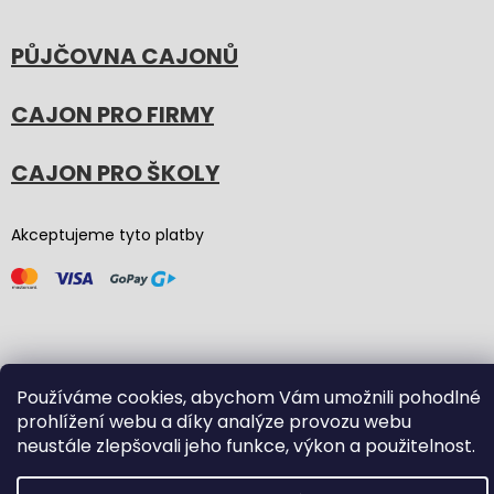
PŮJČOVNA CAJONŮ
CAJON PRO FIRMY
CAJON PRO ŠKOLY
Akceptujeme tyto platby
Používáme cookies, abychom Vám umožnili pohodlné
Vytvořil Shoptet
(Graphic revision by
Bōjka Studio
,
prohlížení webu a díky analýze provozu webu
code by
Veronika.works
)
neustále zlepšovali jeho funkce, výkon a použitelnost.
Copyright 2026
Carton Cajon
. Všechna práva vyhrazena.