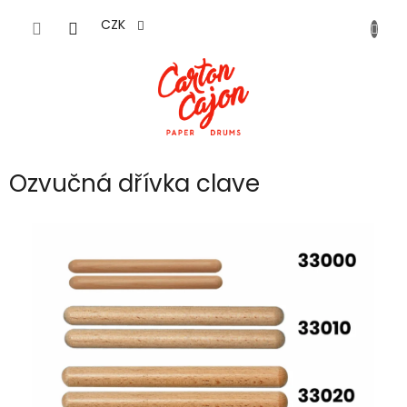
Přejít
na
CZK
obsah
Ozvučná dřívka clave