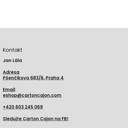
Z
á
p
a
Kontakt
t
Jan Lála
í
Adresa
Pšenčíkova 683/6, Praha 4
Email
eshop
@
cartoncajon.com
+420 603 245 069
Sledujte Carton Cajon na FB!