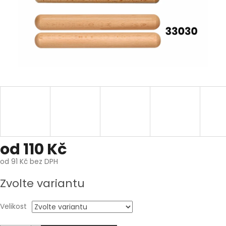
od
110 Kč
od
91 Kč
bez DPH
Měrná
Zvolte variantu
cena:
Velikost