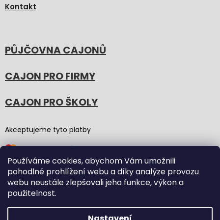
Kontakt
PŮJČOVNA CAJONŮ
CAJON PRO FIRMY
CAJON PRO ŠKOLY
Akceptujeme tyto platby
Používáme cookies, abychom Vám umožnili
pohodlné prohlížení webu a díky analýze provozu
webu neustále zlepšovali jeho funkce, výkon a
použitelnost.
Vytvořil Shoptet
(Graphic revision by
Bōjka Studio
,
code by
Veronika.works
)
Nastavení