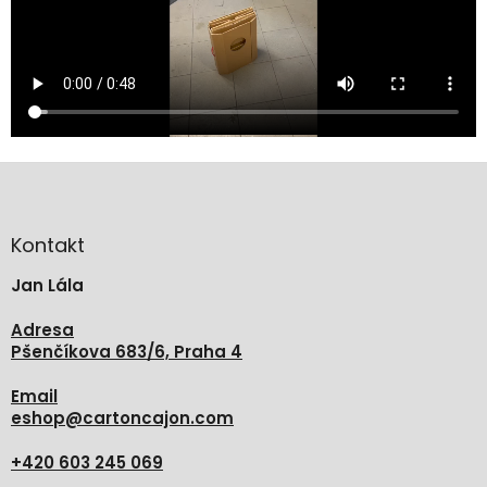
Z
á
p
a
Kontakt
t
Jan Lála
í
Adresa
Pšenčíkova 683/6, Praha 4
Email
eshop
@
cartoncajon.com
+420 603 245 069