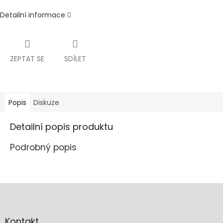
Detailní informace
ZEPTAT SE
SDÍLET
Popis
Diskuze
Detailní popis produktu
Podrobný popis
Z
á
p
a
Kontakt