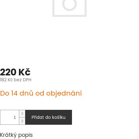
220 Kč
182 Kč bez DPH
Měrná
Do 14 dnů od objednání
cena:
Přidat do košíku
Krátký popis