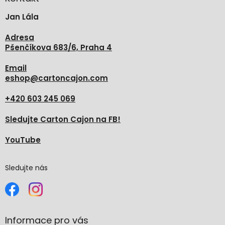
t
Jan Lála
í
Adresa
Pšenčíkova 683/6, Praha 4
Email
eshop
@
cartoncajon.com
+420 603 245 069
Sledujte Carton Cajon na FB!
YouTube
Sledujte nás
Informace pro vás