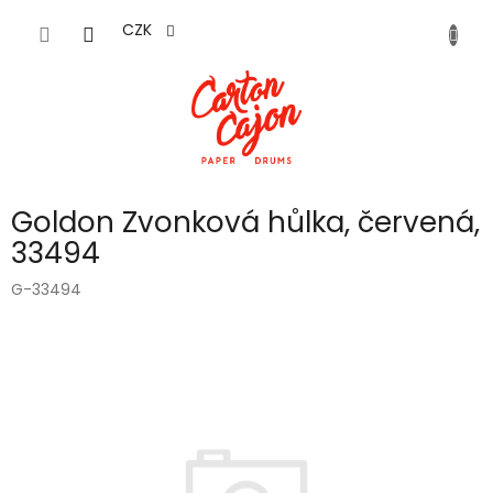
Přejít
na
CZK
obsah
Goldon Zvonková hůlka, červená,
33494
G-33494