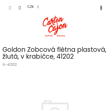
Přejít
na
CZK
obsah
Goldon Zobcová flétna plastová,
žlutá, v krabičce, 41202
G-41202