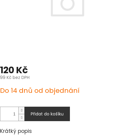
120 Kč
99 Kč bez DPH
Měrná
Do 14 dnů od objednání
cena:
Přidat do košíku
Krátký popis