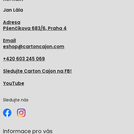
t
Jan Lála
í
Adresa
Pšenčíkova 683/6, Praha 4
Email
eshop
@
cartoncajon.com
+420 603 245 069
Sledujte Carton Cajon na FB!
YouTube
Sledujte nás
Informace pro vás