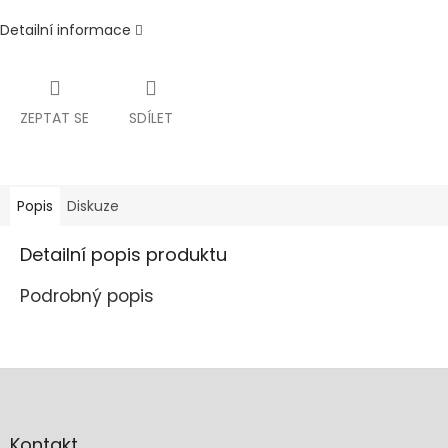
Detailní informace
ZEPTAT SE
SDÍLET
Popis
Diskuze
Detailní popis produktu
Podrobný popis
Z
á
p
a
Kontakt