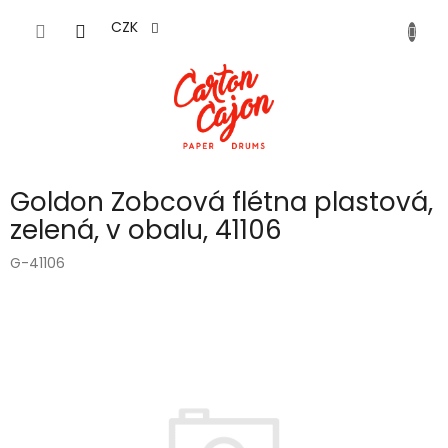
Přejít
na
CZK
obsah
Goldon Zobcová flétna plastová,
zelená, v obalu, 41106
G-41106