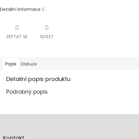
Detailní informace
ZEPTAT SE
SDÍLET
Popis
Diskuze
Detailní popis produktu
Podrobný popis
Z
á
p
a
Kontakt