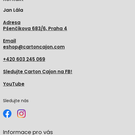
t
Jan Lála
í
Adresa
Pšenčíkova 683/6, Praha 4
Email
eshop
@
cartoncajon.com
+420 603 245 069
Sledujte Carton Cajon na FB!
YouTube
Sledujte nás
Informace pro vás