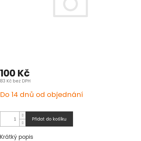
100 Kč
83 Kč bez DPH
Měrná
Do 14 dnů od objednání
cena:
Přidat do košíku
Krátký popis