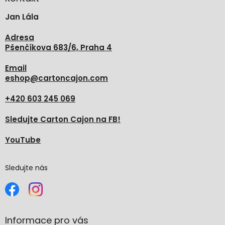
t
Jan Lála
í
Adresa
Pšenčíkova 683/6, Praha 4
Email
eshop
@
cartoncajon.com
+420 603 245 069
Sledujte Carton Cajon na FB!
YouTube
Sledujte nás
Informace pro vás