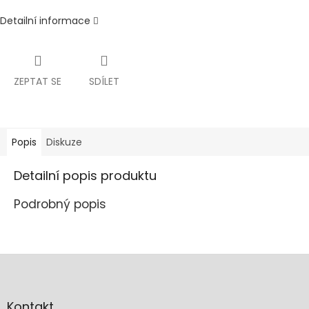
Detailní informace
ZEPTAT SE
SDÍLET
Popis
Diskuze
Detailní popis produktu
Podrobný popis
Z
á
p
a
Kontakt