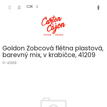
Přejít
na
CZK
obsah
Goldon Zobcová flétna plastová,
barevný mix, v krabičce, 41209
G-41209