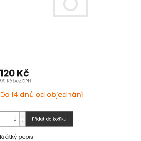
120 Kč
99 Kč bez DPH
Měrná
Do 14 dnů od objednání
cena:
Přidat do košíku
Krátký popis