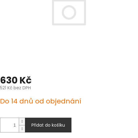
630 Kč
521 Kč bez DPH
Měrná
Do 14 dnů od objednání
cena:
Přidat do košíku