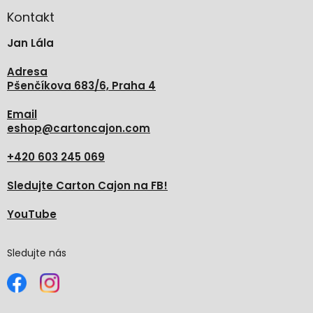
p
a
Kontakt
t
Jan Lála
í
Adresa
Pšenčíkova 683/6, Praha 4
Email
eshop
@
cartoncajon.com
+420 603 245 069
Sledujte Carton Cajon na FB!
YouTube
Sledujte nás