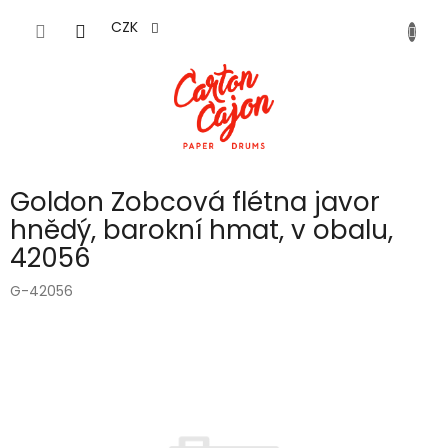
Přejít
na
CZK
obsah
Goldon Zobcová flétna javor
hnědý, barokní hmat, v obalu,
42056
G-42056