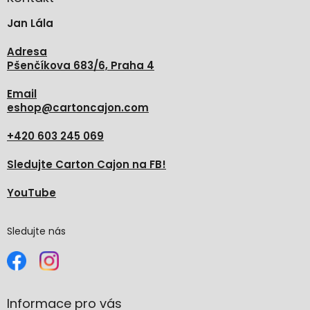
t
Jan Lála
í
Adresa
Pšenčíkova 683/6, Praha 4
Email
eshop
@
cartoncajon.com
+420 603 245 069
Sledujte Carton Cajon na FB!
YouTube
Sledujte nás
Informace pro vás