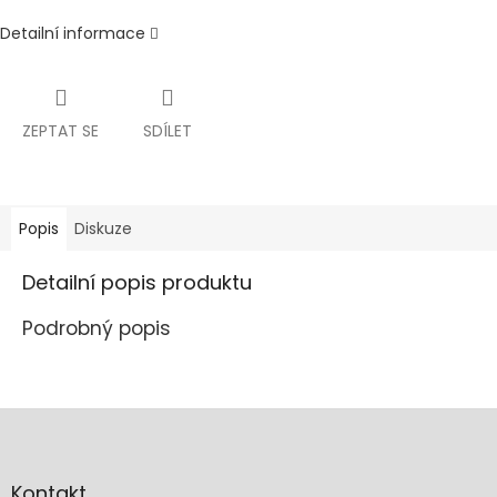
Detailní informace
ZEPTAT SE
SDÍLET
Popis
Diskuze
Detailní popis produktu
Podrobný popis
Z
á
p
a
Kontakt