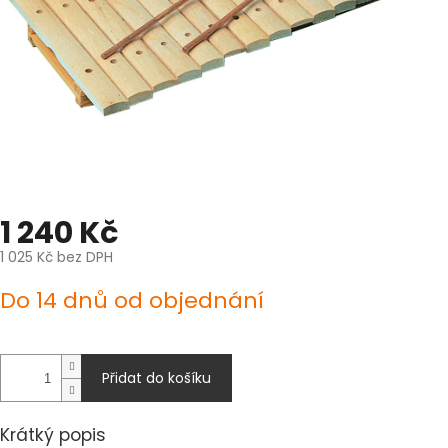
1 240 Kč
1 025 Kč bez DPH
Měrná
Do 14 dnů od objednání
cena:
Přidat do košíku
Krátký popis