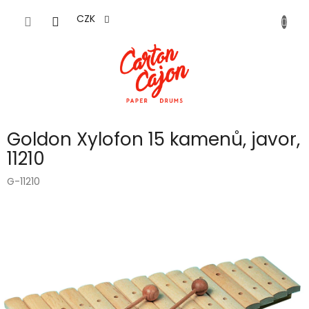
Přejít
na
CZK
obsah
Goldon Xylofon 15 kamenů, javor,
11210
G-11210