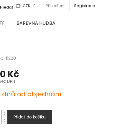
CZK
Přihlášení
Registrace
Hledat
FF
BAREVNÁ HUDBA
G-11200
60 Kč
bez DPH
4 dnů od objednání
Přidat do košíku