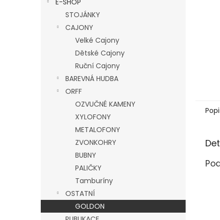
E-SHOP
l
STOJÁNKY
CAJONY
Velké Cajony
Dětské Cajony
Ruční Cajony
BAREVNÁ HUDBA
ORFF
OZVUČNÉ KAMENY
Popi
XYLOFONY
METALOFONY
Det
ZVONKOHRY
BUBNY
Pod
PALIČKY
Tamburíny
OSTATNÍ
GOLDON
PUBLIKACE