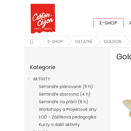
Přejít
na
obsah
E-SHOP
CARTON CAJ
Domů
E-SHOP
OSTATNÍ
GOLDON
P
Gol
o
Přeskočit
s
Kategorie
kategorie
t
r
AKTIVITY
a
Semináře plánované (8 h)
n
Semináře sborovna (4 h)
n
í
Semináře na přání (8 h)
p
Workshopy a Projektové dny
a
LOĎ - Zážitková pedagogika
n
Kurzy a další aktivity
e