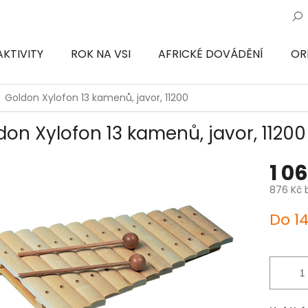
AKTIVITY
ROK NA VSI
AFRICKÉ DOVÁDĚNÍ
OR
ON
Goldon Xylofon 13 kamenů, javor, 11200
don Xylofon 13 kamenů, javor, 11200
1 0
876 Kč 
Měrná
Do 1
cena: