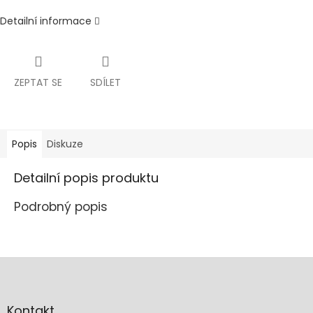
Detailní informace
ZEPTAT SE
SDÍLET
Popis
Diskuze
Detailní popis produktu
Podrobný popis
Z
á
p
a
Kontakt