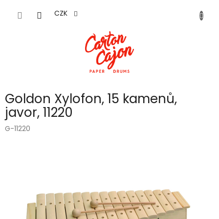
Přejít
na
CZK
obsah
Goldon Xylofon, 15 kamenů,
javor, 11220
G-11220