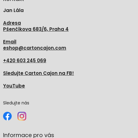
t
Jan Lála
í
Adresa
Pšenčíkova 683/6, Praha 4
Email
eshop
@
cartoncajon.com
+420 603 245 069
Sledujte Carton Cajon na FB!
YouTube
Sledujte nás
Informace pro vás