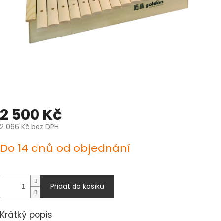
2 500 Kč
2 066 Kč bez DPH
Měrná
Do 14 dnů od objednání
cena:
Přidat do košíku
Krátký popis