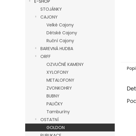
E-SHOP
l
STOJÁNKY
CAJONY
Velké Cajony
Dětské Cajony
Ruční Cajony
BAREVNÁ HUDBA
ORFF
OZVUČNÉ KAMENY
Popi
XYLOFONY
METALOFONY
Det
ZVONKOHRY
BUBNY
Pod
PALIČKY
Tamburíny
OSTATNÍ
GOLDON
PUBLIKACE