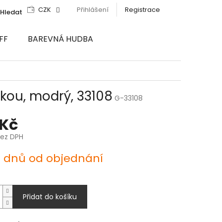
CZK
Přihlášení
Registrace
Hledat
FF
BAREVNÁ HUDBA
kou, modrý, 33108
G-33108
 Kč
bez DPH
4 dnů od objednání
Přidat do košíku