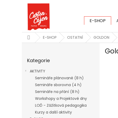
Přejít
na
obsah
E-SHOP
CARTON CAJ
Domů
E-SHOP
OSTATNÍ
GOLDON
P
Gol
o
Přeskočit
s
Kategorie
kategorie
t
r
AKTIVITY
a
Semináře plánované (8 h)
n
Semináře sborovna (4 h)
n
í
Semináře na přání (8 h)
p
Workshopy a Projektové dny
a
LOĎ - Zážitková pedagogika
n
Kurzy a další aktivity
e