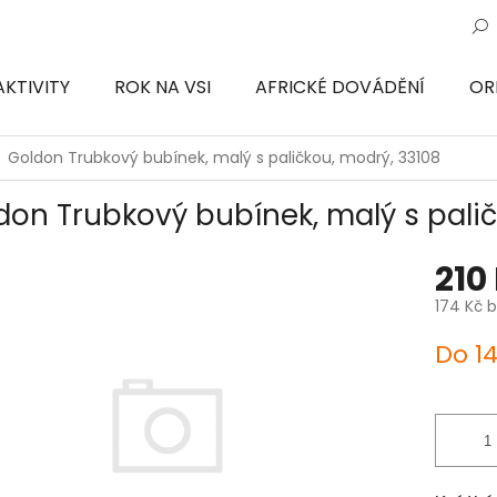
AKTIVITY
ROK NA VSI
AFRICKÉ DOVÁDĚNÍ
OR
ON
Goldon Trubkový bubínek, malý s paličkou, modrý, 33108
don Trubkový bubínek, malý s palič
210
174 Kč 
Měrná
Do 1
cena: