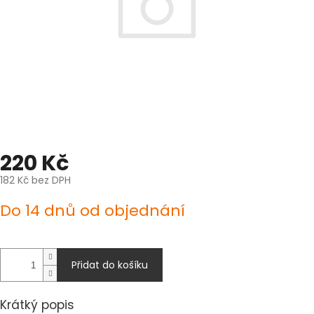
220 Kč
182 Kč bez DPH
Měrná
Do 14 dnů od objednání
cena:
Přidat do košíku
Krátký popis