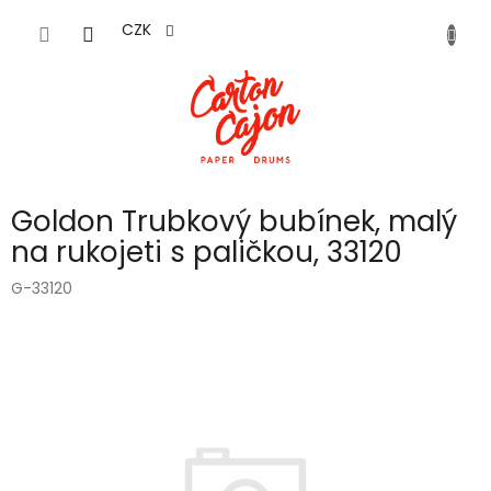
Přejít
na
CZK
obsah
Goldon Trubkový bubínek, malý
na rukojeti s paličkou, 33120
G-33120