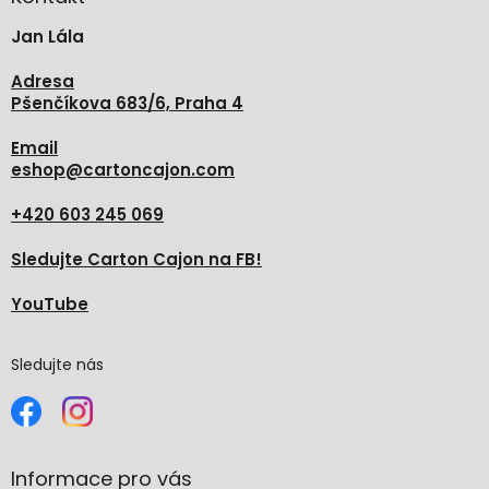
t
Jan Lála
í
Adresa
Pšenčíkova 683/6, Praha 4
Email
eshop
@
cartoncajon.com
+420 603 245 069
Sledujte Carton Cajon na FB!
YouTube
Sledujte nás
Informace pro vás