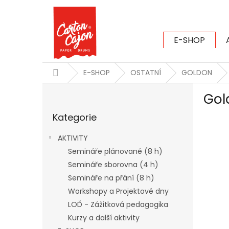
Přejít
na
obsah
E-SHOP
CARTON CAJ
Domů
E-SHOP
OSTATNÍ
GOLDON
P
Gol
o
Přeskočit
s
Kategorie
kategorie
t
r
AKTIVITY
a
Semináře plánované (8 h)
n
Semináře sborovna (4 h)
n
í
Semináře na přání (8 h)
p
Workshopy a Projektové dny
a
LOĎ - Zážitková pedagogika
n
Kurzy a další aktivity
e