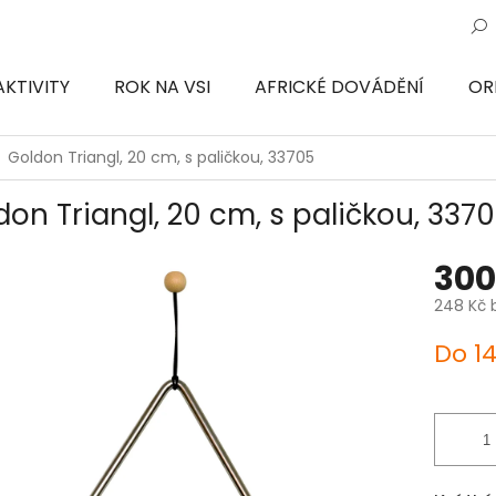
AKTIVITY
ROK NA VSI
AFRICKÉ DOVÁDĚNÍ
OR
ON
Goldon Triangl, 20 cm, s paličkou, 33705
don Triangl, 20 cm, s paličkou, 337
300
248 Kč 
Měrná
Do 1
cena: