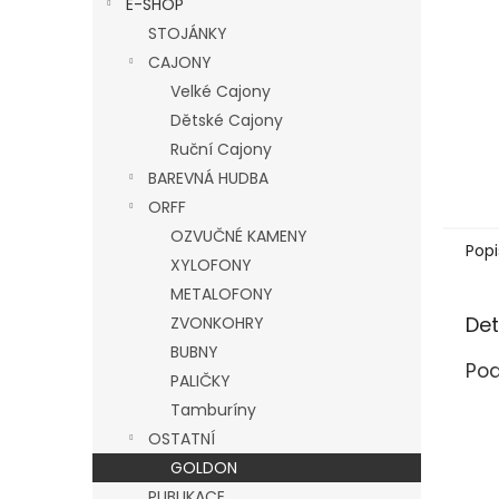
E-SHOP
l
STOJÁNKY
CAJONY
Velké Cajony
Dětské Cajony
Ruční Cajony
BAREVNÁ HUDBA
ORFF
OZVUČNÉ KAMENY
Popi
XYLOFONY
METALOFONY
Det
ZVONKOHRY
BUBNY
Pod
PALIČKY
Tamburíny
OSTATNÍ
GOLDON
PUBLIKACE