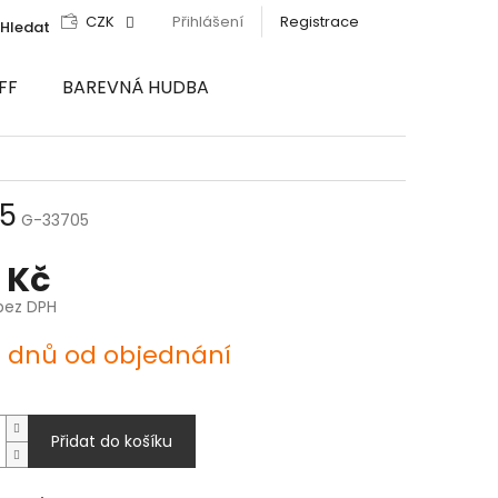
CZK
Přihlášení
Registrace
Hledat
FF
BAREVNÁ HUDBA
05
G-33705
 Kč
bez DPH
4 dnů od objednání
Přidat do košíku