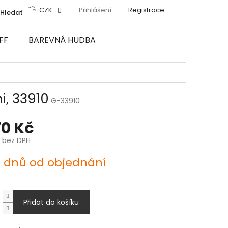
CZK
Přihlášení
Registrace
Hledat
FF
BAREVNÁ HUDBA
i, 33910
G-33910
70 Kč
č bez DPH
4 dnů od objednání
Přidat do košíku