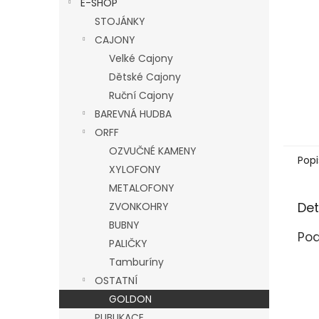
E-SHOP
l
STOJÁNKY
CAJONY
Velké Cajony
Dětské Cajony
Ruční Cajony
BAREVNÁ HUDBA
ORFF
OZVUČNÉ KAMENY
Popi
XYLOFONY
METALOFONY
Det
ZVONKOHRY
BUBNY
Pod
PALIČKY
Tamburíny
OSTATNÍ
GOLDON
PUBLIKACE