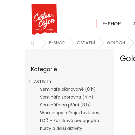
Přejít
na
obsah
E-SHOP
CARTON CAJ
Domů
E-SHOP
OSTATNÍ
GOLDON
P
Gol
o
Přeskočit
s
Kategorie
kategorie
t
r
AKTIVITY
a
Semináře plánované (8 h)
n
Semináře sborovna (4 h)
n
í
Semináře na přání (8 h)
p
Workshopy a Projektové dny
a
LOĎ - Zážitková pedagogika
n
Kurzy a další aktivity
e