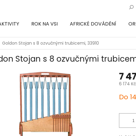
AKTIVITY
ROK NA VSI
AFRICKÉ DOVÁDĚNÍ
OR
ON
Goldon Stojan s 8 ozvučnými trubicemi, 33910
don Stojan s 8 ozvučnými trubicem
7 4
6 174 K
Měrná
Do 1
cena: