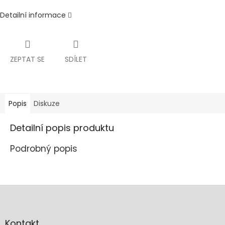
Detailní informace
ZEPTAT SE
SDÍLET
Popis
Diskuze
Detailní popis produktu
Podrobný popis
Z
á
p
a
Kontakt