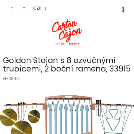
Přejít
na
CZK
obsah
Goldon Stojan s 8 ozvučnými
trubicemi, 2 boční ramena, 33915
G-33915