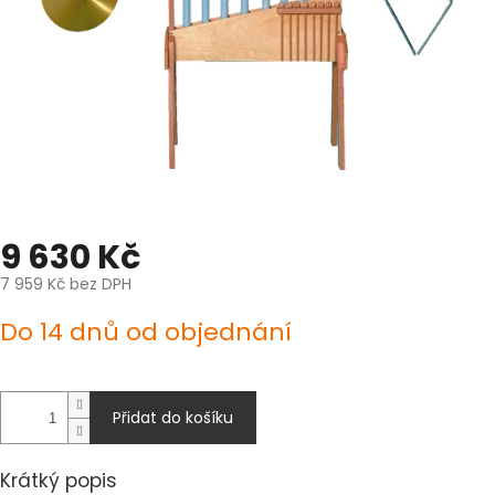
9 630 Kč
7 959 Kč bez DPH
Měrná
Do 14 dnů od objednání
cena:
Přidat do košíku
Krátký popis