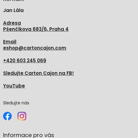
t
Jan Lála
í
Adresa
Pšenčíkova 683/6, Praha 4
Email
eshop
@
cartoncajon.com
+420 603 245 069
Sledujte Carton Cajon na FB!
YouTube
Sledujte nás
Informace pro vás