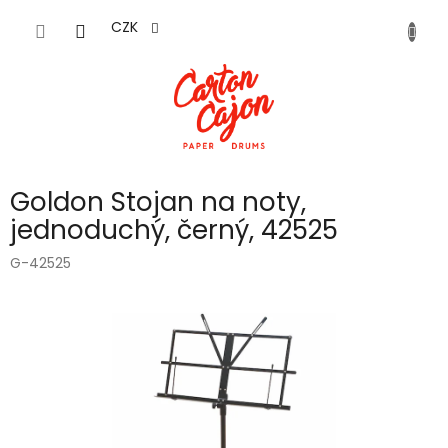
Přejít
na
CZK
obsah
Goldon Stojan na noty,
jednoduchý, černý, 42525
G-42525