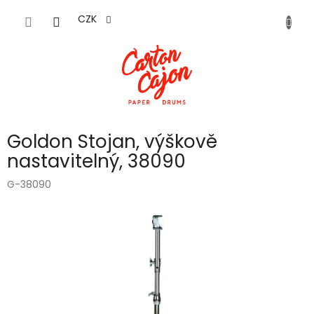
Přejít
na
CZK
obsah
Goldon Stojan, výškově
nastavitelný, 38090
G-38090