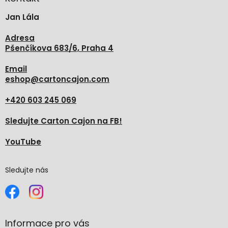
t
Jan Lála
í
Adresa
Pšenčíkova 683/6, Praha 4
Email
eshop
@
cartoncajon.com
+420 603 245 069
Sledujte Carton Cajon na FB!
YouTube
Sledujte nás
Informace pro vás