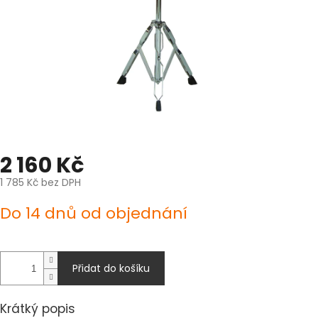
2 160 Kč
1 785 Kč bez DPH
Měrná
Do 14 dnů od objednání
cena:
Přidat do košíku
Krátký popis