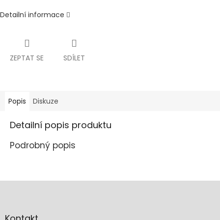
Detailní informace
ZEPTAT SE
SDÍLET
Popis
Diskuze
Detailní popis produktu
Podrobný popis
Z
á
p
a
Kontakt