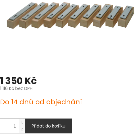
1 350 Kč
1 116 Kč bez DPH
Měrná
Do 14 dnů od objednání
cena:
Přidat do košíku