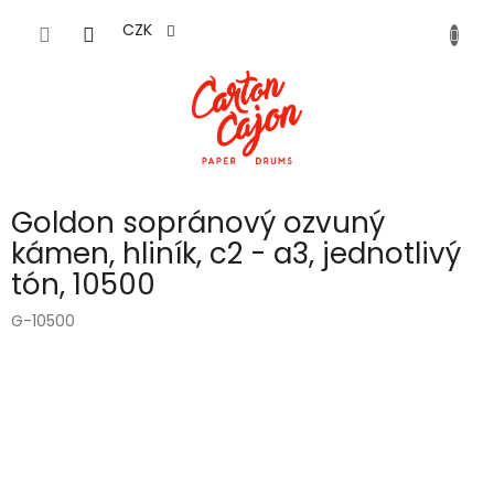
Přejít
na
CZK
obsah
Goldon sopránový ozvuný
kámen, hliník, c2 - a3, jednotlivý
tón, 10500
G-10500