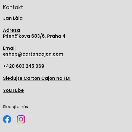
p
a
Kontakt
t
Jan Lála
í
Adresa
Pšenčíkova 683/6, Praha 4
Email
eshop
@
cartoncajon.com
+420 603 245 069
Sledujte Carton Cajon na FB!
YouTube
Sledujte nás