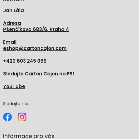
t
Jan Lála
í
Adresa
Pšenčíkova 683/6, Praha 4
Email
eshop
@
cartoncajon.com
+420 603 245 069
Sledujte Carton Cajon na FB!
YouTube
Sledujte nás
Informace pro vás