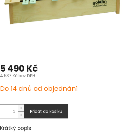
5 490 Kč
4 537 Kč bez DPH
Měrná
Do 14 dnů od objednání
cena:
Přidat do košíku
Krátký popis