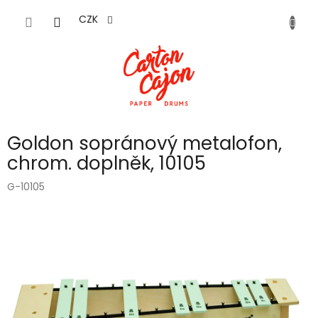
Přejít
na
CZK
obsah
Goldon sopránový metalofon,
chrom. doplněk, 10105
G-10105