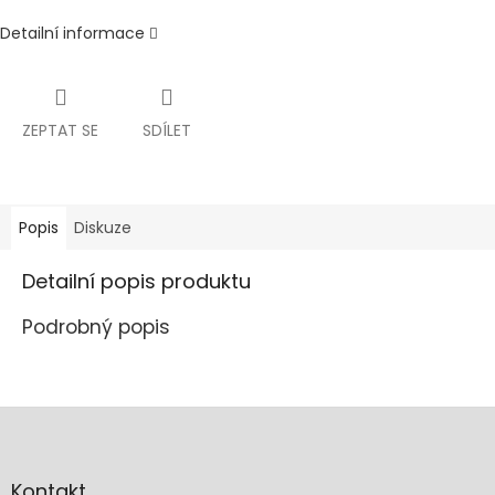
Detailní informace
ZEPTAT SE
SDÍLET
Popis
Diskuze
Detailní popis produktu
Podrobný popis
Z
á
p
a
Kontakt