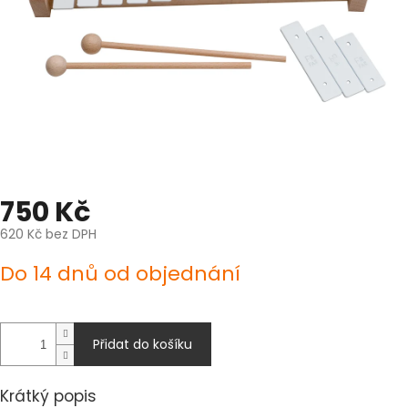
750 Kč
620 Kč bez DPH
Měrná
Do 14 dnů od objednání
cena:
Přidat do košíku
Krátký popis