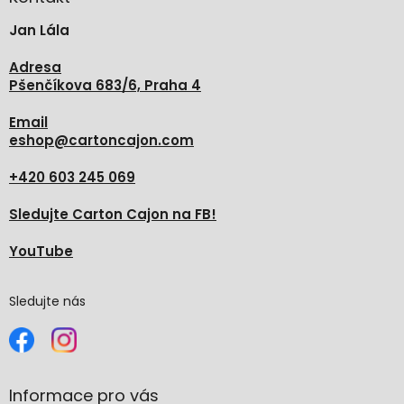
t
Jan Lála
í
Adresa
Pšenčíkova 683/6, Praha 4
Email
eshop
@
cartoncajon.com
+420 603 245 069
Sledujte Carton Cajon na FB!
YouTube
Sledujte nás
Informace pro vás