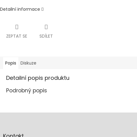
Detailní informace
ZEPTAT SE
SDÍLET
Popis
Diskuze
Detailní popis produktu
Podrobný popis
Z
á
p
a
Kontakt