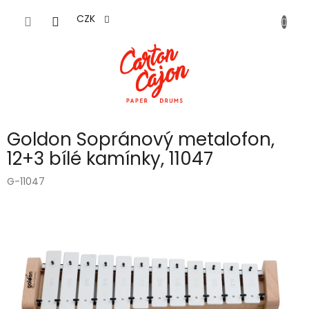
Přejít
na
CZK
obsah
Goldon Sopránový metalofon,
12+3 bílé kamínky, 11047
G-11047