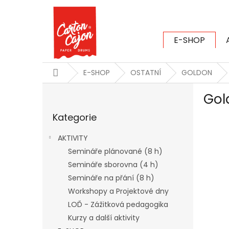
Přejít
na
obsah
E-SHOP
CARTON CAJ
Domů
E-SHOP
OSTATNÍ
GOLDON
P
Gol
o
Přeskočit
s
Kategorie
kategorie
t
r
AKTIVITY
a
Semináře plánované (8 h)
n
Semináře sborovna (4 h)
n
í
Semináře na přání (8 h)
p
Workshopy a Projektové dny
a
LOĎ - Zážitková pedagogika
n
Kurzy a další aktivity
e