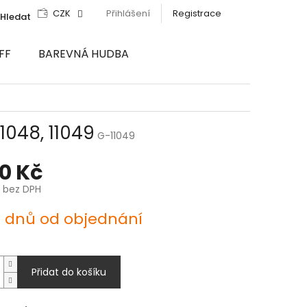
CZK
Přihlášení
Registrace
Hledat
FF
BAREVNÁ HUDBA
1048, 11049
G-11049
00 Kč
č bez DPH
4 dnů od objednání
Přidat do košíku