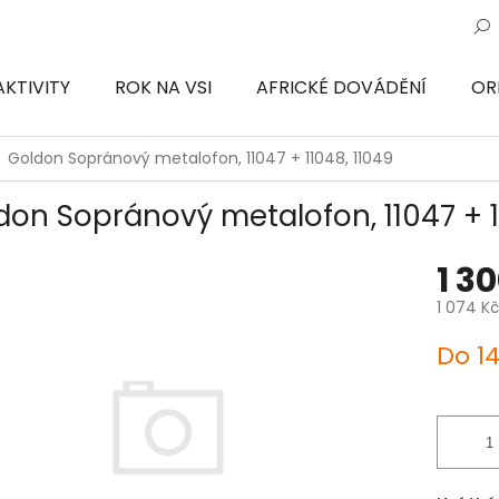
AKTIVITY
ROK NA VSI
AFRICKÉ DOVÁDĚNÍ
OR
ON
Goldon Sopránový metalofon, 11047 + 11048, 11049
don Sopránový metalofon, 11047 + 1
1 3
1 074 K
Měrná
Do 1
cena: