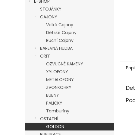
E-SHOP
l
STOJÁNKY
CAJONY
Velké Cajony
Dětské Cajony
Ruční Cajony
BAREVNÁ HUDBA
ORFF
OZVUČNÉ KAMENY
Popi
XYLOFONY
METALOFONY
Det
ZVONKOHRY
BUBNY
Pod
PALIČKY
Tamburíny
OSTATNÍ
GOLDON
PUBLIKACE