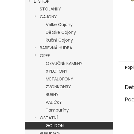
E-SHOP
l
STOJÁNKY
CAJONY
Velké Cajony
Dětské Cajony
Ruční Cajony
BAREVNÁ HUDBA
ORFF
OZVUČNÉ KAMENY
Popi
XYLOFONY
METALOFONY
Det
ZVONKOHRY
BUBNY
Pod
PALIČKY
Tamburíny
OSTATNÍ
GOLDON
PUBLIKACE