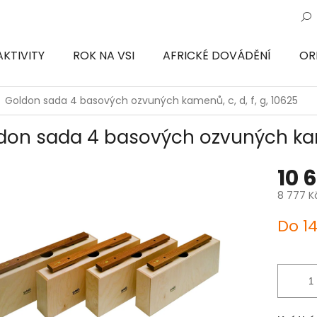
AKTIVITY
ROK NA VSI
AFRICKÉ DOVÁDĚNÍ
OR
ON
Goldon sada 4 basových ozvuných kamenů, c, d, f, g, 10625
don sada 4 basových ozvuných kamen
10 
8 777 K
Měrná
Do 1
cena: