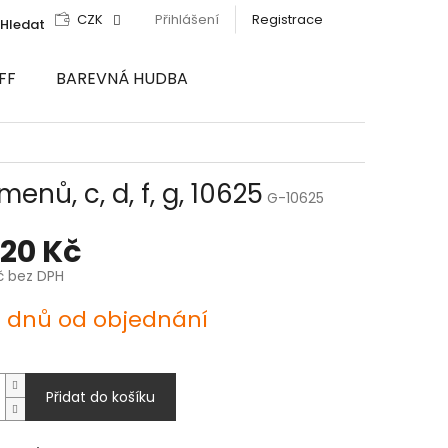
CZK
Přihlášení
Registrace
Hledat
FF
BAREVNÁ HUDBA
ů, c, d, f, g, 10625
G-10625
620 Kč
č bez DPH
4 dnů od objednání
Přidat do košíku