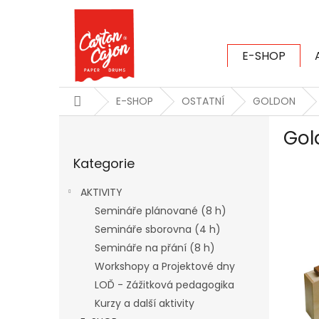
Přejít
na
obsah
E-SHOP
CARTON CAJ
Domů
E-SHOP
OSTATNÍ
GOLDON
P
Gol
o
Přeskočit
s
Kategorie
kategorie
t
r
AKTIVITY
a
Semináře plánované (8 h)
n
Semináře sborovna (4 h)
n
í
Semináře na přání (8 h)
p
Workshopy a Projektové dny
a
LOĎ - Zážitková pedagogika
n
Kurzy a další aktivity
e