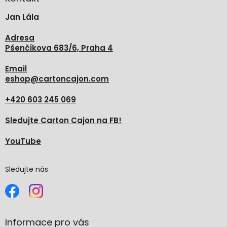
t
Jan Lála
í
Adresa
Pšenčíkova 683/6, Praha 4
Email
eshop
@
cartoncajon.com
+420 603 245 069
Sledujte Carton Cajon na FB!
YouTube
Sledujte nás
Informace pro vás