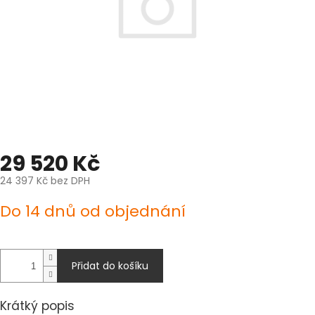
29 520 Kč
24 397 Kč bez DPH
Měrná
Do 14 dnů od objednání
cena:
Přidat do košíku
Krátký popis