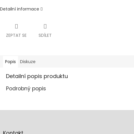
Detailní informace
ZEPTAT SE
SDÍLET
Popis
Diskuze
Detailní popis produktu
Podrobný popis
Z
á
p
a
Kontakt