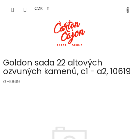
Přejít
na
CZK
obsah
Goldon sada 22 altových
ozvuných kamenů, c1 - a2, 10619
G-10619