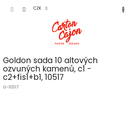
Přejít
na
CZK
obsah
Goldon sada 10 altových
ozvuných kamenů, c1 -
c2+fis1+b1, 10517
G-10517