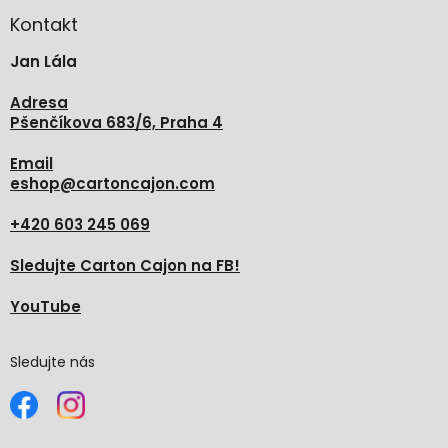
p
a
Kontakt
t
Jan Lála
í
Adresa
Pšenčíkova 683/6, Praha 4
Email
eshop
@
cartoncajon.com
+420 603 245 069
Sledujte Carton Cajon na FB!
YouTube
Sledujte nás