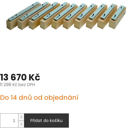
13 670 Kč
11 298 Kč bez DPH
Měrná
Do 14 dnů od objednání
cena:
Přidat do košíku