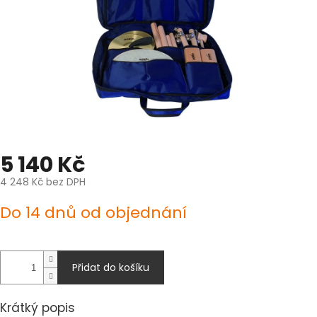
5 140 Kč
4 248 Kč bez DPH
Měrná
Do 14 dnů od objednání
cena:
Přidat do košíku
Krátký popis