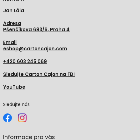
t
Jan Lála
í
Adresa
Pšenčíkova 683/6, Praha 4
Email
eshop
@
cartoncajon.com
+420 603 245 069
Sledujte Carton Cajon na FB!
YouTube
Sledujte nás
Informace pro vás