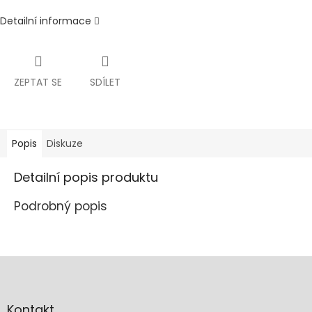
Detailní informace
ZEPTAT SE
SDÍLET
Popis
Diskuze
Detailní popis produktu
Podrobný popis
Z
á
p
a
Kontakt