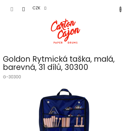
Přejít
na
CZK
obsah
Goldon Rytmická taška, malá,
barevná, 31 dílů, 30300
G-30300