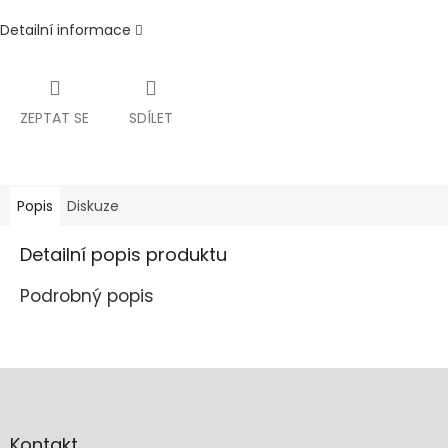
Detailní informace
ZEPTAT SE
SDÍLET
Popis
Diskuze
Detailní popis produktu
Podrobný popis
Z
á
p
a
Kontakt