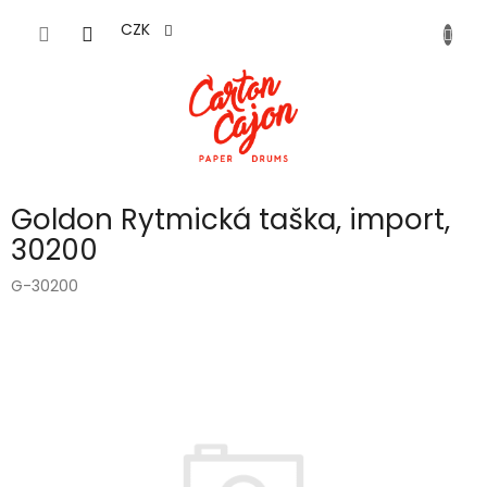
Přejít
na
CZK
obsah
Goldon Rytmická taška, import,
30200
G-30200