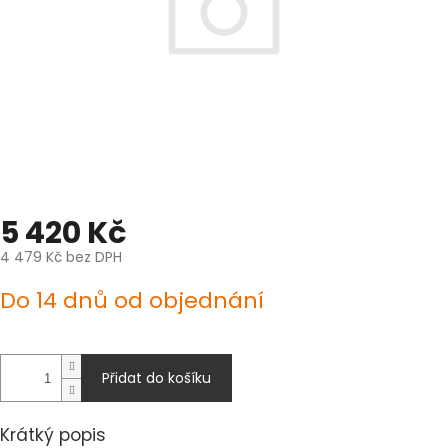
5 420 Kč
4 479 Kč bez DPH
Měrná
Do 14 dnů od objednání
cena:
Přidat do košíku
Krátký popis