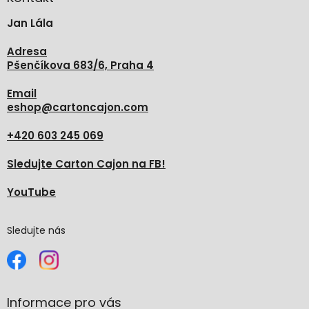
t
Jan Lála
í
Adresa
Pšenčíkova 683/6, Praha 4
Email
eshop
@
cartoncajon.com
+420 603 245 069
Sledujte Carton Cajon na FB!
YouTube
Sledujte nás
Informace pro vás