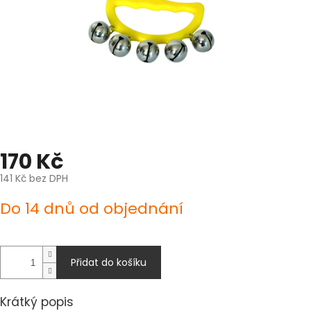
170 Kč
141 Kč bez DPH
Měrná
Do 14 dnů od objednání
cena:
Přidat do košíku
Krátký popis