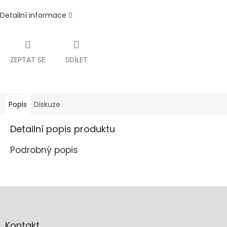
Detailní informace
ZEPTAT SE
SDÍLET
Popis
Diskuze
Detailní popis produktu
Podrobný popis
Z
á
p
a
Kontakt