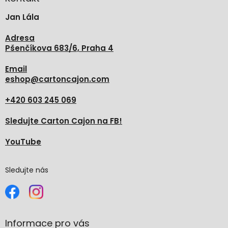
t
Jan Lála
í
Adresa
Pšenčíkova 683/6, Praha 4
Email
eshop
@
cartoncajon.com
+420 603 245 069
Sledujte Carton Cajon na FB!
YouTube
Sledujte nás
Informace pro vás