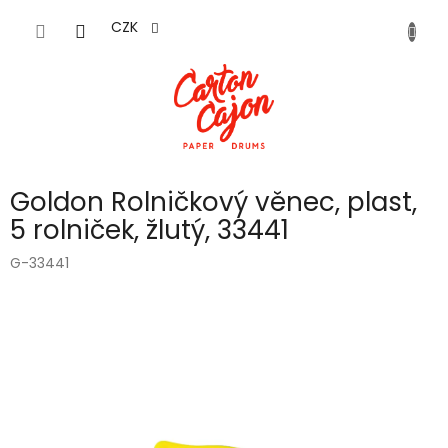
Přejít
na
CZK
obsah
Goldon Rolničkový věnec, plast,
5 rolniček, žlutý, 33441
G-33441