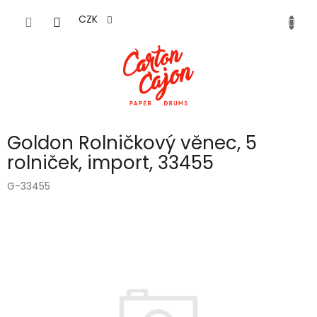
Přejít
na
CZK
obsah
Goldon Rolničkový věnec, 5
rolniček, import, 33455
G-33455