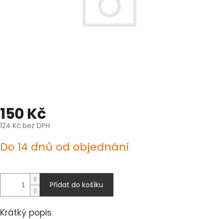
150 Kč
124 Kč bez DPH
Měrná
Do 14 dnů od objednání
cena:
Přidat do košíku
Krátký popis