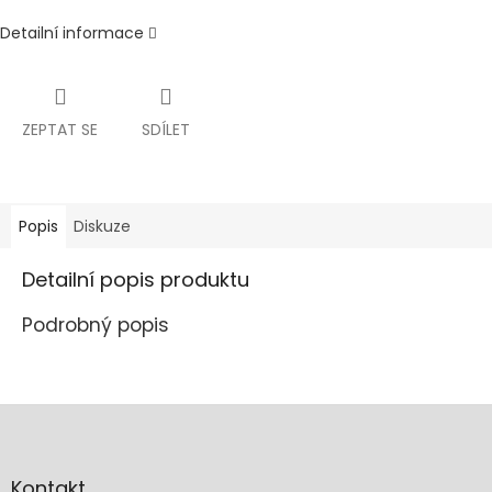
Detailní informace
ZEPTAT SE
SDÍLET
Popis
Diskuze
Detailní popis produktu
Podrobný popis
Z
á
p
a
Kontakt