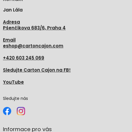
t
Jan Lála
í
Adresa
Pšenčíkova 683/6, Praha 4
Email
eshop
@
cartoncajon.com
+420 603 245 069
Sledujte Carton Cajon na FB!
YouTube
Sledujte nás
Informace pro vás