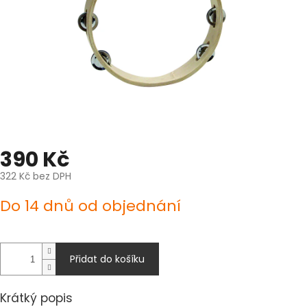
390 Kč
322 Kč bez DPH
Měrná
Do 14 dnů od objednání
cena:
Přidat do košíku
Krátký popis