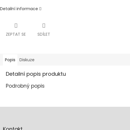
Detailní informace
ZEPTAT SE
SDÍLET
Popis
Diskuze
Detailní popis produktu
Podrobný popis
Z
á
p
a
Kontakt