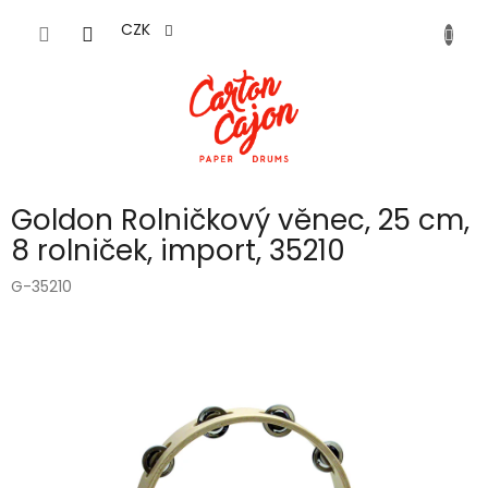
Přejít
na
CZK
obsah
Goldon Rolničkový věnec, 25 cm,
8 rolniček, import, 35210
G-35210