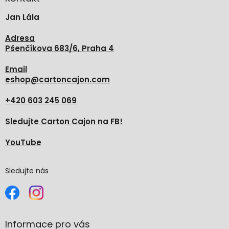
t
Jan Lála
í
Adresa
Pšenčíkova 683/6, Praha 4
Email
eshop
@
cartoncajon.com
+420 603 245 069
Sledujte Carton Cajon na FB!
YouTube
Sledujte nás
Informace pro vás