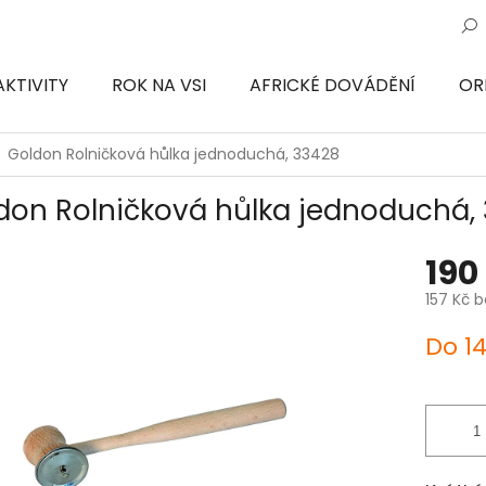
AKTIVITY
ROK NA VSI
AFRICKÉ DOVÁDĚNÍ
OR
ON
Goldon Rolničková hůlka jednoduchá, 33428
don Rolničková hůlka jednoduchá,
190
157 Kč 
Měrná
Do 1
cena: