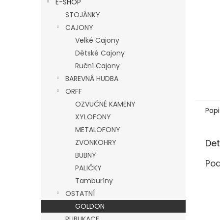
E-SHOP
l
STOJÁNKY
CAJONY
Velké Cajony
Dětské Cajony
Ruční Cajony
BAREVNÁ HUDBA
ORFF
OZVUČNÉ KAMENY
Popi
XYLOFONY
METALOFONY
Det
ZVONKOHRY
BUBNY
Pod
PALIČKY
Tamburíny
OSTATNÍ
GOLDON
PUBLIKACE