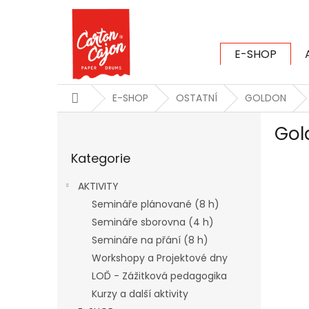
Přejít
na
obsah
E-SHOP
CARTON CAJ
Domů
E-SHOP
OSTATNÍ
GOLDON
P
Gol
o
Přeskočit
s
Kategorie
kategorie
t
r
AKTIVITY
a
Semináře plánované (8 h)
n
Semináře sborovna (4 h)
n
í
Semináře na přání (8 h)
p
Workshopy a Projektové dny
a
LOĎ - Zážitková pedagogika
n
Kurzy a další aktivity
e