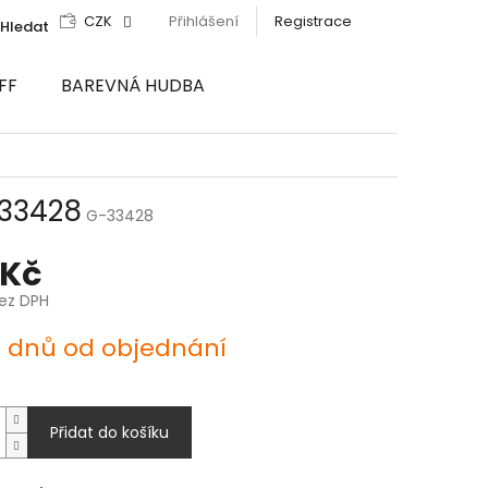
CZK
Přihlášení
Registrace
Hledat
FF
BAREVNÁ HUDBA
 33428
G-33428
 Kč
bez DPH
4 dnů od objednání
Přidat do košíku