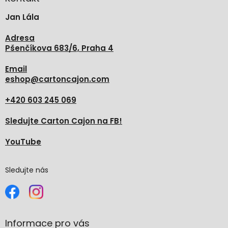
t
Jan Lála
í
Adresa
Pšenčíkova 683/6, Praha 4
Email
eshop
@
cartoncajon.com
+420 603 245 069
Sledujte Carton Cajon na FB!
YouTube
Sledujte nás
Informace pro vás