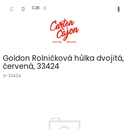
Přejít
na
CZK
obsah
Goldon Rolničková hůlka dvojitá,
červená, 33424
G-33424