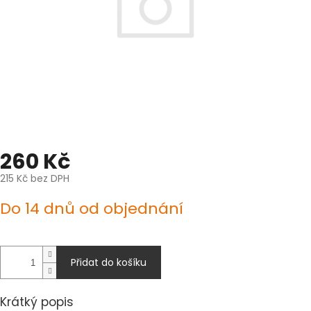
260 Kč
215 Kč bez DPH
Měrná
Do 14 dnů od objednání
cena:
Přidat do košíku
Krátký popis