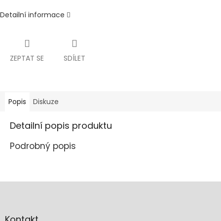
Detailní informace
ZEPTAT SE
SDÍLET
Popis
Diskuze
Detailní popis produktu
Podrobný popis
Z
á
p
a
Kontakt